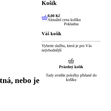
Košík
0,00 Kč
Aktuální cena košíku
0,00 Kč
Aktuální cena košíku
Pokladna
Váš košík
Vyberte službu, která je pro Vás
nejvhodnější
Prázdný košík
Tady uvidíte položky přidané do
tná, nebo je
košíku