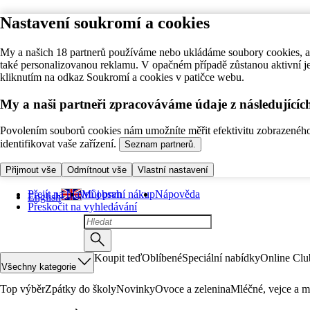
Nastavení soukromí a cookies
My a našich 18 partnerů používáme nebo ukládáme soubory cookies, ab
také personalizovanou reklamu. V opačném případě zůstanou aktivní j
kliknutím na odkaz Soukromí a cookies v patičce webu.
My a naši partneři zpracováváme údaje z následující
Povolením souborů cookies nám umožníte měřit efektivitu zobrazeného o
identifikovat vaše zařízení.
Seznam partnerů.
Přijmout vše
Odmítnout vše
Vlastní nastavení
Přejít na hlavní obsah
Můj první nákup
Nápověda
English
Přeskočit na vyhledávání
Koupit teď
Oblíbené
Speciální nabídky
Online Clu
Všechny kategorie
Top výběr
Zpátky do školy
Novinky
Ovoce a zelenina
Mléčné, vejce a m