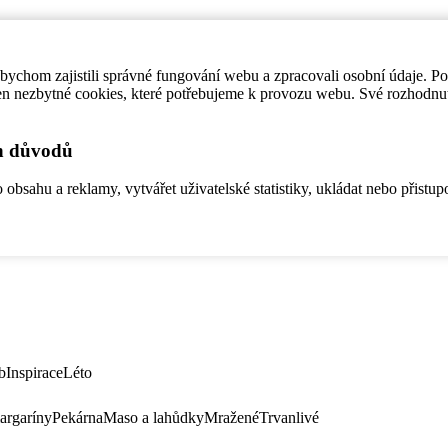
ychom zajistili správné fungování webu a zpracovali osobní údaje. P
en nezbytné cookies, které potřebujeme k provozu webu. Své rozhodnu
ch důvodů
bsahu a reklamy, vytvářet uživatelské statistiky, ukládat nebo přistup
b
Inspirace
Léto
argaríny
Pekárna
Maso a lahůdky
Mražené
Trvanlivé