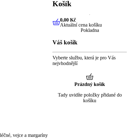
Košík
0,00 Kč
Aktuální cena košíku
0,00 Kč
Aktuální cena košíku
Pokladna
Váš košík
Vyberte službu, která je pro Vás
nejvhodnější
Prázdný košík
Tady uvidíte položky přidané do
košíku
éčné, vejce a margaríny