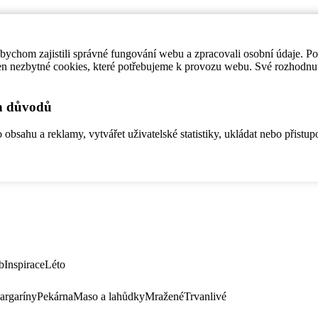
ychom zajistili správné fungování webu a zpracovali osobní údaje. P
en nezbytné cookies, které potřebujeme k provozu webu. Své rozhodnu
ch důvodů
bsahu a reklamy, vytvářet uživatelské statistiky, ukládat nebo přistup
b
Inspirace
Léto
argaríny
Pekárna
Maso a lahůdky
Mražené
Trvanlivé