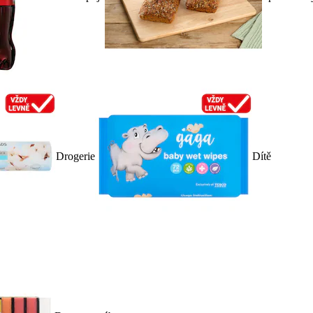
Drogerie
Dítě