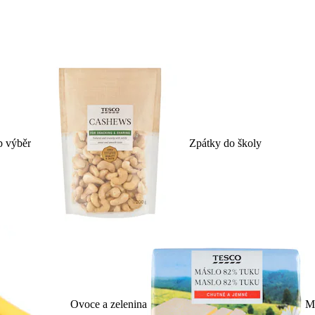
p výběr
Zpátky do školy
Ovoce a zelenina
Ml