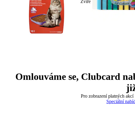
Zvíře
Omlouváme se, Clubcard nabíd
ji
Pro zobrazení platných akcí 
Speciální nabí