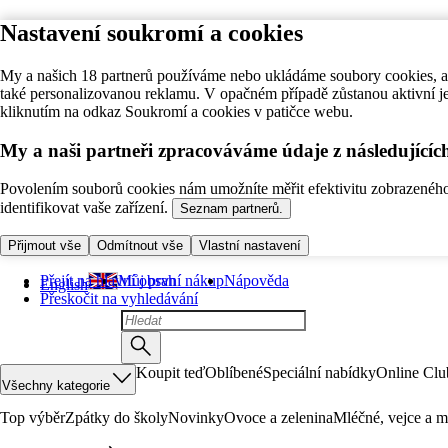
Nastavení soukromí a cookies
My a našich 18 partnerů používáme nebo ukládáme soubory cookies, ab
také personalizovanou reklamu. V opačném případě zůstanou aktivní j
kliknutím na odkaz Soukromí a cookies v patičce webu.
My a naši partneři zpracováváme údaje z následující
Povolením souborů cookies nám umožníte měřit efektivitu zobrazeného o
identifikovat vaše zařízení.
Seznam partnerů.
Přijmout vše
Odmítnout vše
Vlastní nastavení
Přejít na hlavní obsah
Můj první nákup
Nápověda
English
Přeskočit na vyhledávání
Koupit teď
Oblíbené
Speciální nabídky
Online Clu
Všechny kategorie
Top výběr
Zpátky do školy
Novinky
Ovoce a zelenina
Mléčné, vejce a m