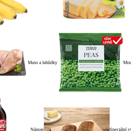
Maso a lahůdky
Mra
Nápoje
Speciální v