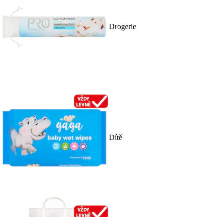
Drogerie
Dítě