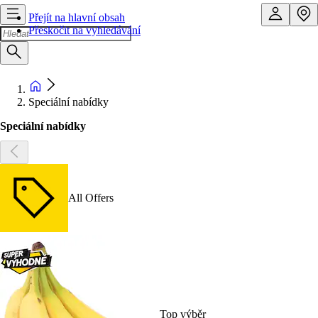
Přejít na hlavní obsah
Přeskočit na vyhledávání
Speciální nabídky
Speciální nabídky
All Offers
Top výběr