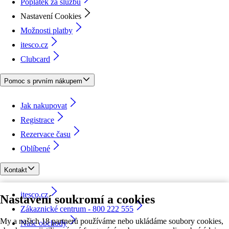
Poplatek za službu
Nastavení Cookies
Možnosti platby
itesco.cz
Clubcard
Pomoc s prvním nákupem
Jak nakupovat
Registrace
Rezervace času
Oblíbené
Kontakt
itesco.cz
Nastavení soukromí a cookies
Zákaznické centrum - 800 222 555
My a našich 18 partnerů používáme nebo ukládáme soubory cookies,
Naše obchody