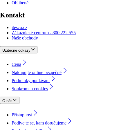
Oblíbené
Kontakt
itesco.cz
Zákaznické centrum - 800 222 555
Naše obchody
Užitečné odkazy
Cena
Nakupujte online bezpečně
Podmínky používání
Soukromí a cookies
O nás
Přístupnost
Podívejte se, kam doručujeme