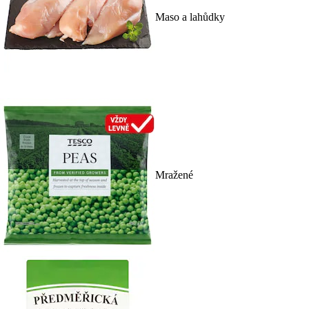
Maso a lahůdky
Mražené