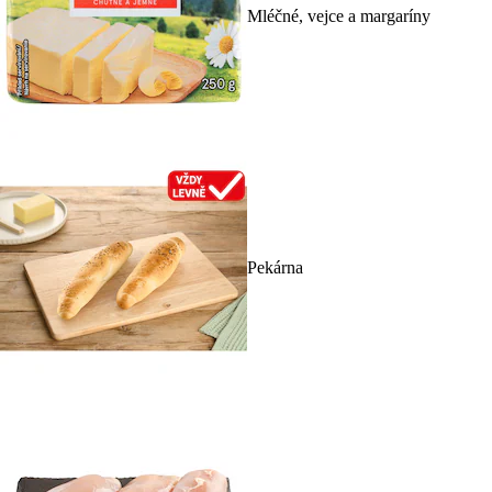
Mléčné, vejce a margaríny
Pekárna