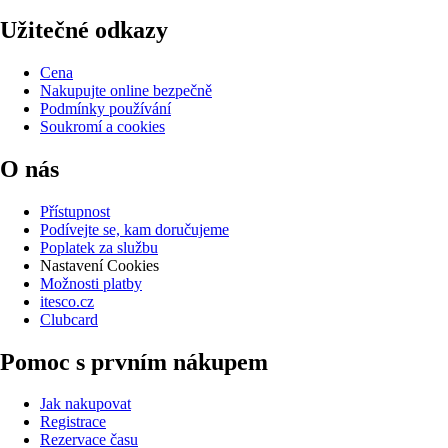
Užitečné odkazy
Cena
Nakupujte online bezpečně
Podmínky používání
Soukromí a cookies
O nás
Přístupnost
Podívejte se, kam doručujeme
Poplatek za službu
Nastavení Cookies
Možnosti platby
itesco.cz
Clubcard
Pomoc s prvním nákupem
Jak nakupovat
Registrace
Rezervace času