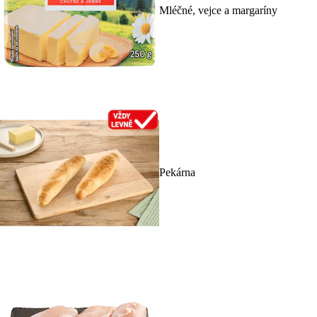
Mléčné, vejce a margaríny
Pekárna