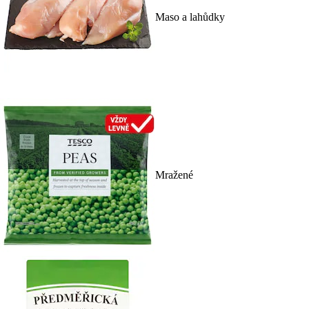
Maso a lahůdky
Mražené