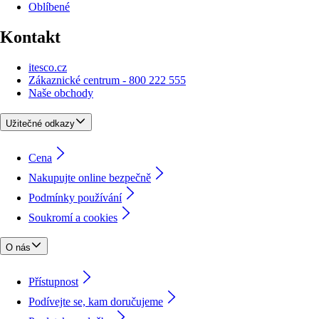
Oblíbené
Kontakt
itesco.cz
Zákaznické centrum - 800 222 555
Naše obchody
Užitečné odkazy
Cena
Nakupujte online bezpečně
Podmínky používání
Soukromí a cookies
O nás
Přístupnost
Podívejte se, kam doručujeme