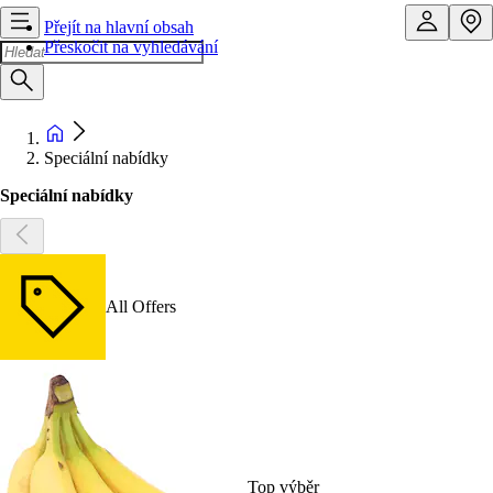
Přejít na hlavní obsah
Přeskočit na vyhledávání
Speciální nabídky
Speciální nabídky
All Offers
Top výběr