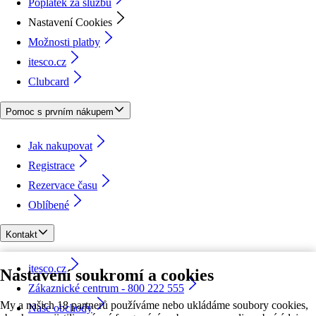
Poplatek za službu
Nastavení Cookies
Možnosti platby
itesco.cz
Clubcard
Pomoc s prvním nákupem
Jak nakupovat
Registrace
Rezervace času
Oblíbené
Kontakt
itesco.cz
Nastavení soukromí a cookies
Zákaznické centrum - 800 222 555
My a našich 18 partnerů používáme nebo ukládáme soubory cookies,
Naše obchody