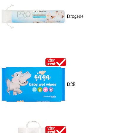
Drogerie
Dítě