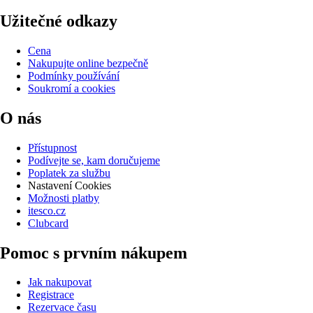
Užitečné odkazy
Cena
Nakupujte online bezpečně
Podmínky používání
Soukromí a cookies
O nás
Přístupnost
Podívejte se, kam doručujeme
Poplatek za službu
Nastavení Cookies
Možnosti platby
itesco.cz
Clubcard
Pomoc s prvním nákupem
Jak nakupovat
Registrace
Rezervace času