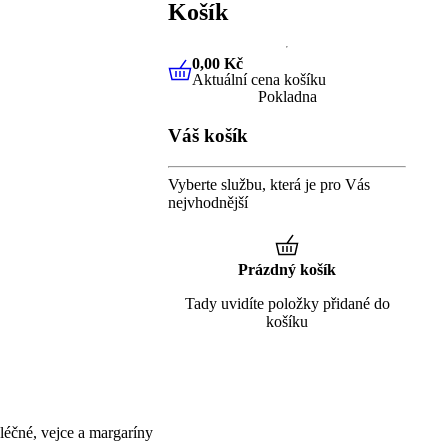
Košík
0,00 Kč
Aktuální cena košíku
0,00 Kč
Aktuální cena košíku
Pokladna
Váš košík
Vyberte službu, která je pro Vás
nejvhodnější
Prázdný košík
Tady uvidíte položky přidané do
košíku
éčné, vejce a margaríny