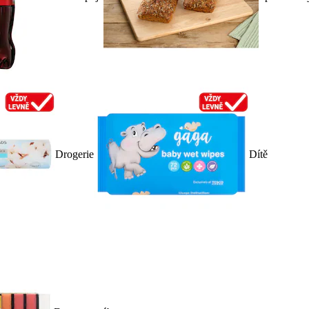
Drogerie
Dítě