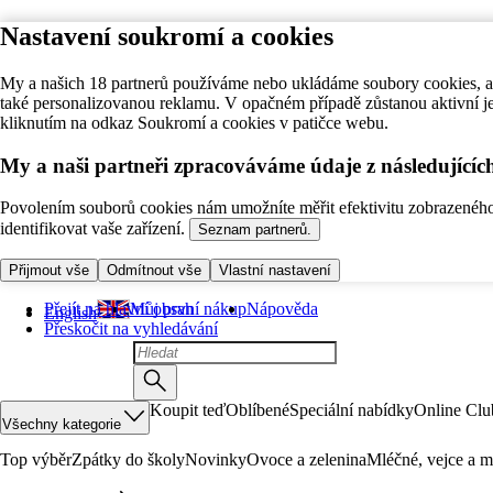
Nastavení soukromí a cookies
My a našich 18 partnerů používáme nebo ukládáme soubory cookies, ab
také personalizovanou reklamu. V opačném případě zůstanou aktivní j
kliknutím na odkaz Soukromí a cookies v patičce webu.
My a naši partneři zpracováváme údaje z následující
Povolením souborů cookies nám umožníte měřit efektivitu zobrazeného o
identifikovat vaše zařízení.
Seznam partnerů.
Přijmout vše
Odmítnout vše
Vlastní nastavení
Přejít na hlavní obsah
Můj první nákup
Nápověda
English
Přeskočit na vyhledávání
Koupit teď
Oblíbené
Speciální nabídky
Online Clu
Všechny kategorie
Top výběr
Zpátky do školy
Novinky
Ovoce a zelenina
Mléčné, vejce a m