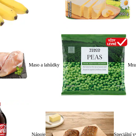
Maso a lahůdky
Mra
Nápoje
Speciální v