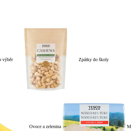
p výběr
Zpátky do školy
Ovoce a zelenina
Ml