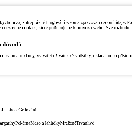
ychom zajistili správné fungování webu a zpracovali osobní údaje. P
en nezbytné cookies, které potřebujeme k provozu webu. Své rozhodnu
ch důvodů
bsahu a reklamy, vytvářet uživatelské statistiky, ukládat nebo přistup
b
Inspirace
Grilování
argaríny
Pekárna
Maso a lahůdky
Mražené
Trvanlivé