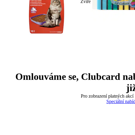
Zvíře
Omlouváme se, Clubcard nabíd
ji
Pro zobrazení platných akcí 
Speciální nabí