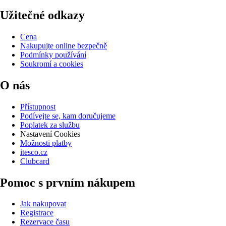
Užitečné odkazy
Cena
Nakupujte online bezpečně
Podmínky používání
Soukromí a cookies
O nás
Přístupnost
Podívejte se, kam doručujeme
Poplatek za službu
Nastavení Cookies
Možnosti platby
itesco.cz
Clubcard
Pomoc s prvním nákupem
Jak nakupovat
Registrace
Rezervace času