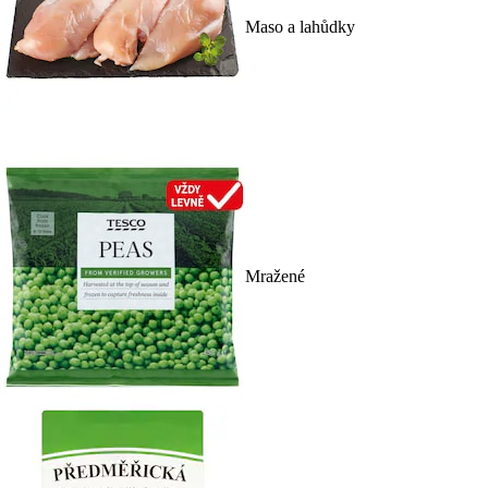
Maso a lahůdky
Mražené