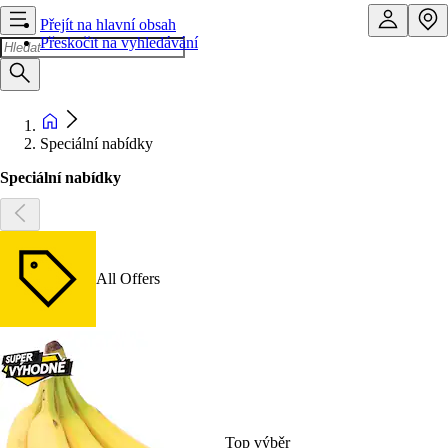
Přejít na hlavní obsah
Přeskočit na vyhledávání
Speciální nabídky
Speciální nabídky
All Offers
Top výběr