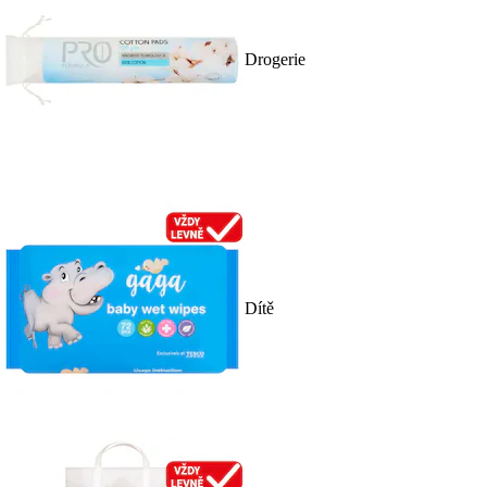
Drogerie
Dítě