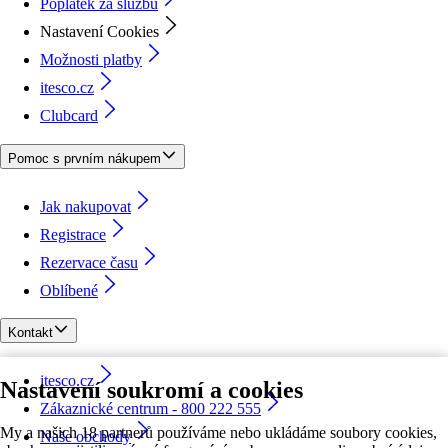
Poplatek za službu
Nastavení Cookies
Možnosti platby
itesco.cz
Clubcard
Pomoc s prvním nákupem
Jak nakupovat
Registrace
Rezervace času
Oblíbené
Kontakt
itesco.cz
Nastavení soukromí a cookies
Zákaznické centrum - 800 222 555
My a našich 18 partnerů používáme nebo ukládáme soubory cookies,
Naše obchody