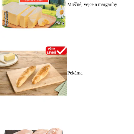
Mléčné, vejce a margaríny
Pekárna