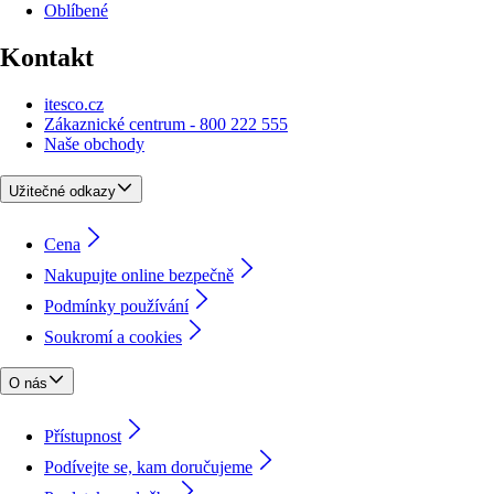
Oblíbené
Kontakt
itesco.cz
Zákaznické centrum - 800 222 555
Naše obchody
Užitečné odkazy
Cena
Nakupujte online bezpečně
Podmínky používání
Soukromí a cookies
O nás
Přístupnost
Podívejte se, kam doručujeme