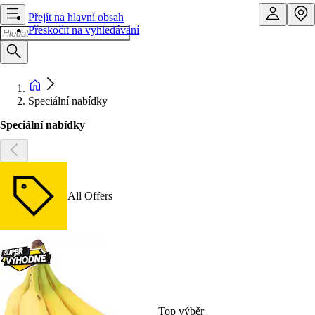
Přejít na hlavní obsah
Přeskočit na vyhledávání
Speciální nabídky
Speciální nabídky
All Offers
Top výběr