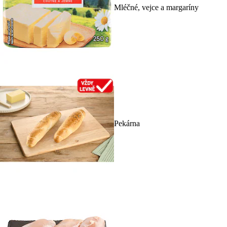
Mléčné, vejce a margaríny
Pekárna