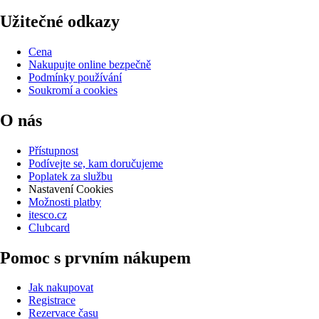
Užitečné odkazy
Cena
Nakupujte online bezpečně
Podmínky používání
Soukromí a cookies
O nás
Přístupnost
Podívejte se, kam doručujeme
Poplatek za službu
Nastavení Cookies
Možnosti platby
itesco.cz
Clubcard
Pomoc s prvním nákupem
Jak nakupovat
Registrace
Rezervace času