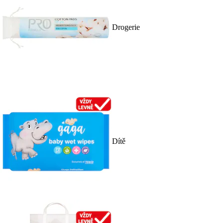
Drogerie
Dítě