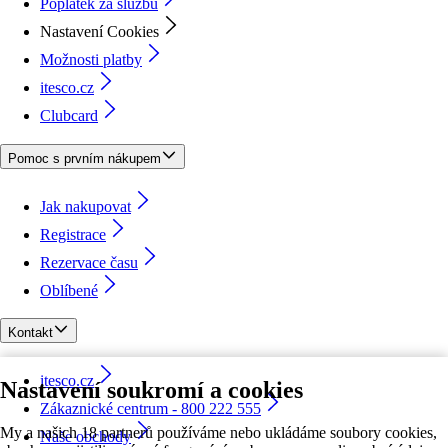
Poplatek za službu
Nastavení Cookies
Možnosti platby
itesco.cz
Clubcard
Pomoc s prvním nákupem
Jak nakupovat
Registrace
Rezervace času
Oblíbené
Kontakt
itesco.cz
Nastavení soukromí a cookies
Zákaznické centrum - 800 222 555
My a našich 18 partnerů používáme nebo ukládáme soubory cookies,
Naše obchody