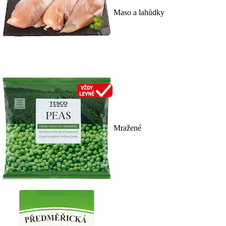
Maso a lahůdky
Mražené