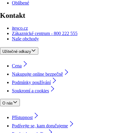
Oblíbené
Kontakt
itesco.cz
Zákaznické centrum - 800 222 555
Naše obchody
Užitečné odkazy
Cena
Nakupujte online bezpečně
Podmínky používání
Soukromí a cookies
O nás
Přístupnost
Podívejte se, kam doručujeme