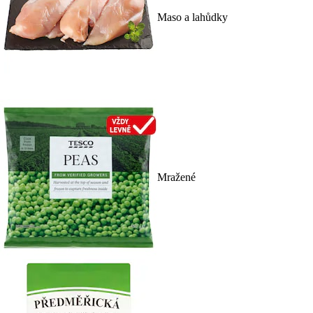
Maso a lahůdky
Mražené