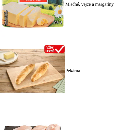
Mléčné, vejce a margaríny
Pekárna