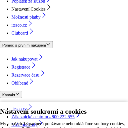
Poplatek za službu
Nastavení Cookies
Možnosti platby
itesco.cz
Clubcard
Pomoc s prvním nákupem
Jak nakupovat
Registrace
Rezervace času
Oblíbené
Kontakt
itesco.cz
Nastavení soukromí a cookies
Zákaznické centrum - 800 222 555
My a našich 18 partnerů používáme nebo ukládáme soubory cookies,
Naše obchody