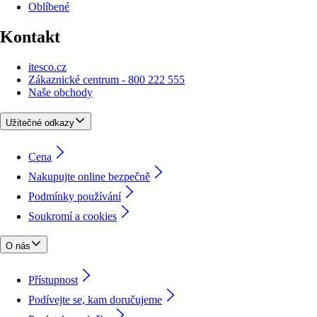
Oblíbené
Kontakt
itesco.cz
Zákaznické centrum - 800 222 555
Naše obchody
Užitečné odkazy
Cena
Nakupujte online bezpečně
Podmínky používání
Soukromí a cookies
O nás
Přístupnost
Podívejte se, kam doručujeme