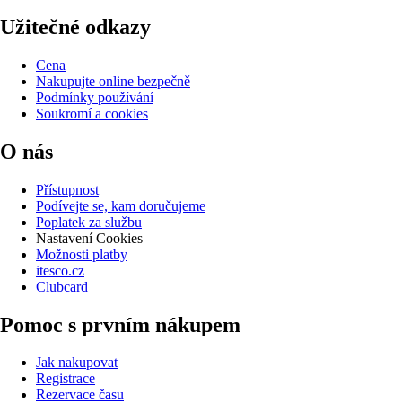
Užitečné odkazy
Cena
Nakupujte online bezpečně
Podmínky používání
Soukromí a cookies
O nás
Přístupnost
Podívejte se, kam doručujeme
Poplatek za službu
Nastavení Cookies
Možnosti platby
itesco.cz
Clubcard
Pomoc s prvním nákupem
Jak nakupovat
Registrace
Rezervace času