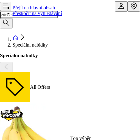
Přejít na hlavní obsah
Přeskočit na vyhledávání
Speciální nabídky
Speciální nabídky
All Offers
Top výběr