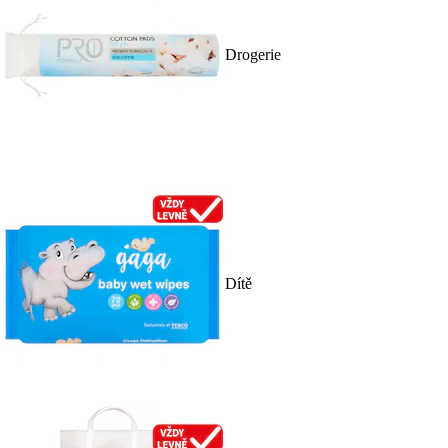
Drogerie
Dítě