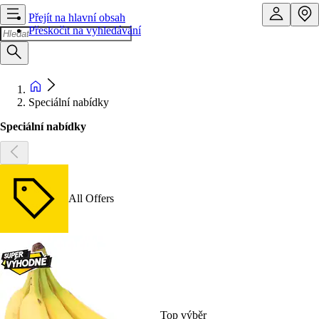
Přejít na hlavní obsah
Přeskočit na vyhledávání
Speciální nabídky
Speciální nabídky
All Offers
Top výběr