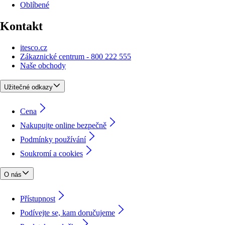
Oblíbené
Kontakt
itesco.cz
Zákaznické centrum - 800 222 555
Naše obchody
Užitečné odkazy
Cena
Nakupujte online bezpečně
Podmínky používání
Soukromí a cookies
O nás
Přístupnost
Podívejte se, kam doručujeme