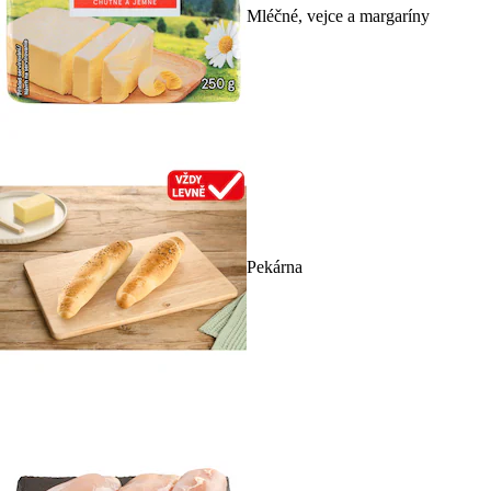
Mléčné, vejce a margaríny
Pekárna