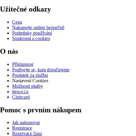
Užitečné odkazy
Cena
Nakupujte online bezpečně
Podmínky používání
Soukromí a cookies
O nás
Přístupnost
Podívejte se, kam doručujeme
Poplatek za službu
Nastavení Cookies
Možnosti platby
itesco.cz
Clubcard
Pomoc s prvním nákupem
Jak nakupovat
Registrace
Rezervace času