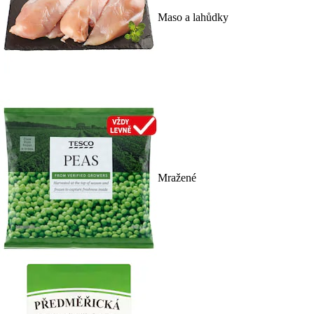
Maso a lahůdky
Mražené