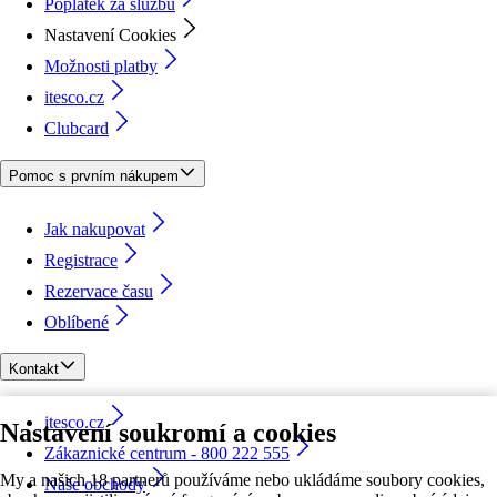
Poplatek za službu
Nastavení Cookies
Možnosti platby
itesco.cz
Clubcard
Pomoc s prvním nákupem
Jak nakupovat
Registrace
Rezervace času
Oblíbené
Kontakt
itesco.cz
Nastavení soukromí a cookies
Zákaznické centrum - 800 222 555
My a našich 18 partnerů používáme nebo ukládáme soubory cookies,
Naše obchody