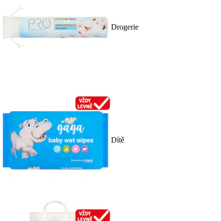
Drogerie
Dítě