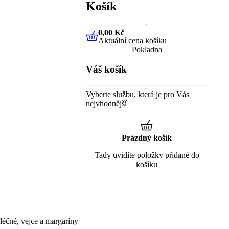
Košík
0,00 Kč
Aktuální cena košíku
0,00 Kč
Aktuální cena košíku
Pokladna
Váš košík
Vyberte službu, která je pro Vás
nejvhodnější
Prázdný košík
Tady uvidíte položky přidané do
košíku
éčné, vejce a margaríny