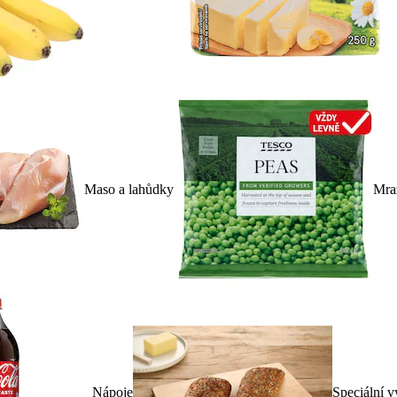
Maso a lahůdky
Mra
Nápoje
Speciální v