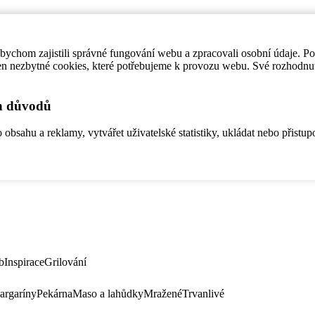
ychom zajistili správné fungování webu a zpracovali osobní údaje. P
en nezbytné cookies, které potřebujeme k provozu webu. Své rozhodnu
ch důvodů
bsahu a reklamy, vytvářet uživatelské statistiky, ukládat nebo přistup
b
Inspirace
Grilování
argaríny
Pekárna
Maso a lahůdky
Mražené
Trvanlivé