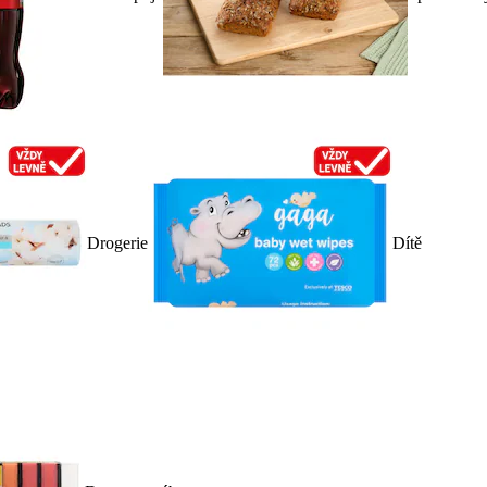
Drogerie
Dítě