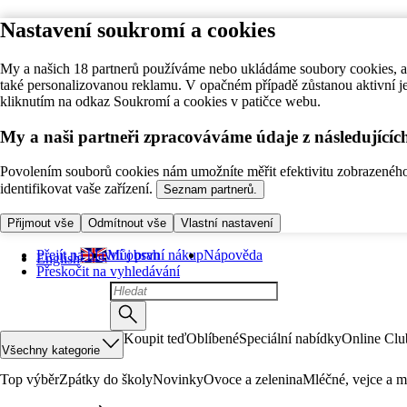
Nastavení soukromí a cookies
My a našich 18 partnerů používáme nebo ukládáme soubory cookies, ab
také personalizovanou reklamu. V opačném případě zůstanou aktivní j
kliknutím na odkaz Soukromí a cookies v patičce webu.
My a naši partneři zpracováváme údaje z následující
Povolením souborů cookies nám umožníte měřit efektivitu zobrazeného o
identifikovat vaše zařízení.
Seznam partnerů.
Přijmout vše
Odmítnout vše
Vlastní nastavení
Přejít na hlavní obsah
Můj první nákup
Nápověda
English
Přeskočit na vyhledávání
Koupit teď
Oblíbené
Speciální nabídky
Online Clu
Všechny kategorie
Top výběr
Zpátky do školy
Novinky
Ovoce a zelenina
Mléčné, vejce a m