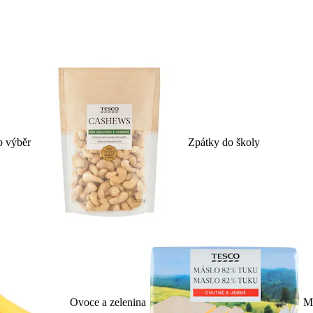
p výběr
Zpátky do školy
Ovoce a zelenina
Ml