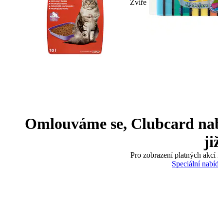
Zvíře
Omlouváme se, Clubcard nabíd
ji
Pro zobrazení platných akcí 
Speciální nabí