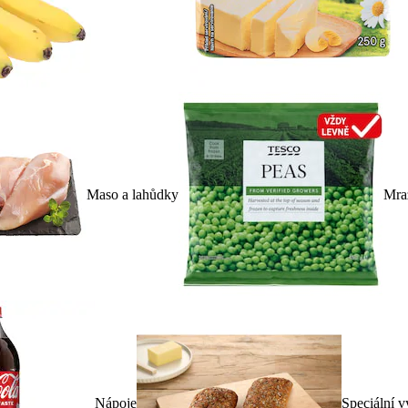
Maso a lahůdky
Mra
Nápoje
Speciální v