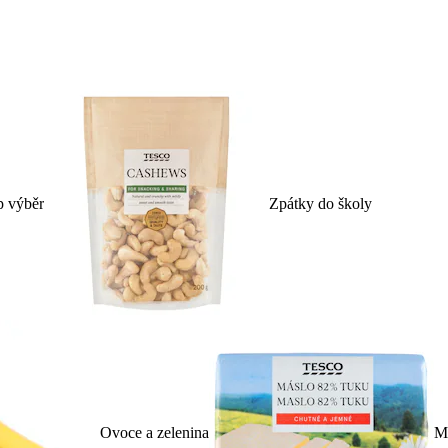
p výběr
Zpátky do školy
Ovoce a zelenina
Ml