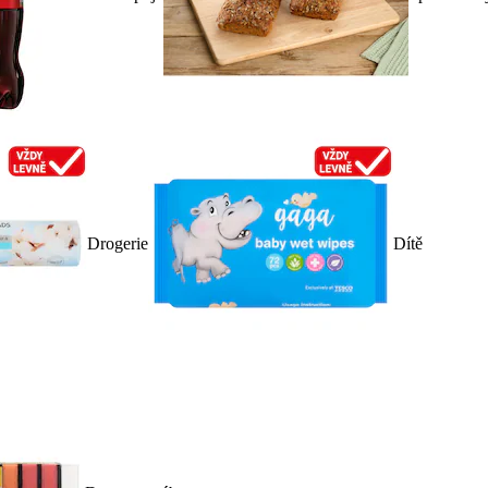
Drogerie
Dítě