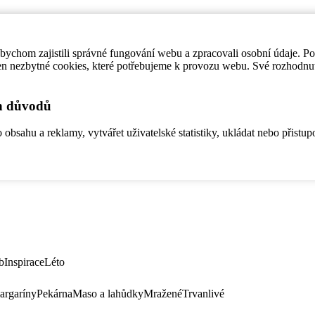
ychom zajistili správné fungování webu a zpracovali osobní údaje. P
en nezbytné cookies, které potřebujeme k provozu webu. Své rozhodnu
ch důvodů
bsahu a reklamy, vytvářet uživatelské statistiky, ukládat nebo přistup
b
Inspirace
Léto
argaríny
Pekárna
Maso a lahůdky
Mražené
Trvanlivé