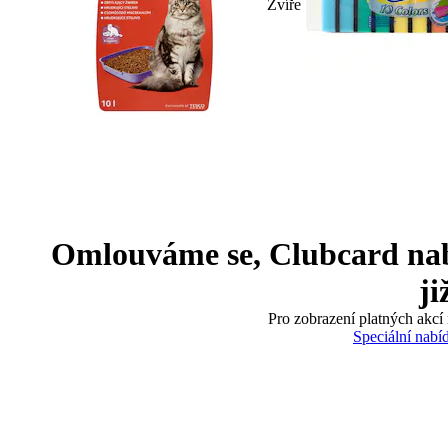
Zvíře
Omlouváme se, Clubcard nabíd
ji
Pro zobrazení platných akcí 
Speciální nabí