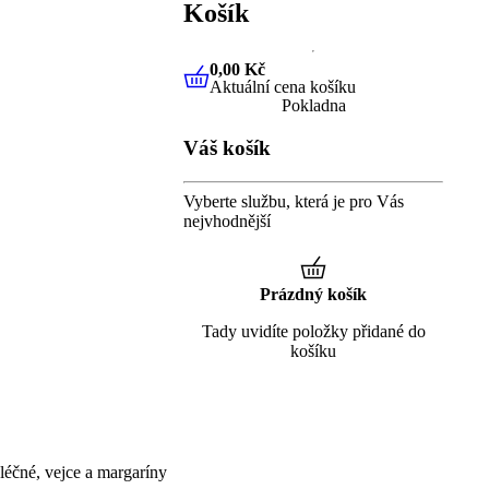
Košík
0,00 Kč
Aktuální cena košíku
0,00 Kč
Aktuální cena košíku
Pokladna
Váš košík
Vyberte službu, která je pro Vás
nejvhodnější
Prázdný košík
Tady uvidíte položky přidané do
košíku
éčné, vejce a margaríny