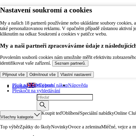
Nastavení soukromí a cookies
My a našich 18 partnerů používáme nebo ukládáme soubory cookies, ab
také personalizovanou reklamu. V opačném případě zůstanou aktivní j
kliknutím na odkaz Soukromí a cookies v patičce webu.
My a naši partneři zpracováváme údaje z následující
Povolením souborů cookies nám umožníte měřit efektivitu zobrazeného o
identifikovat vaše zařízení.
Seznam partnerů.
Přijmout vše
Odmítnout vše
Vlastní nastavení
Přejít na hlavní obsah
Můj první nákup
Nápověda
English
Přeskočit na vyhledávání
Koupit teď
Oblíbené
Speciální nabídky
Online Clu
Všechny kategorie
Top výběr
Zpátky do školy
Novinky
Ovoce a zelenina
Mléčné, vejce a m