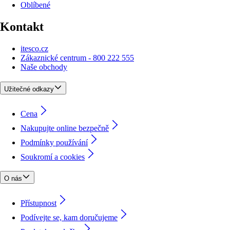
Oblíbené
Kontakt
itesco.cz
Zákaznické centrum - 800 222 555
Naše obchody
Užitečné odkazy
Cena
Nakupujte online bezpečně
Podmínky používání
Soukromí a cookies
O nás
Přístupnost
Podívejte se, kam doručujeme