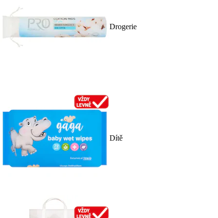
Drogerie
Dítě