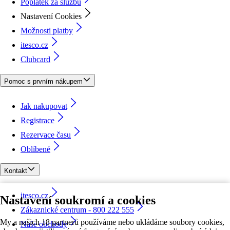
Poplatek za službu
Nastavení Cookies
Možnosti platby
itesco.cz
Clubcard
Pomoc s prvním nákupem
Jak nakupovat
Registrace
Rezervace času
Oblíbené
Kontakt
itesco.cz
Nastavení soukromí a cookies
Zákaznické centrum - 800 222 555
My a našich 18 partnerů používáme nebo ukládáme soubory cookies,
Naše obchody