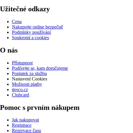
Užitečné odkazy
Cena
Nakupujte online bezpečně
Podmínky používání
Soukromí a cookies
O nás
Přístupnost
Podívejte se, kam doručujeme
Poplatek za službu
Nastavení Cookies
Možnosti platby
itesco.cz
Clubcard
Pomoc s prvním nákupem
Jak nakupovat
Registrace
Rezervace času