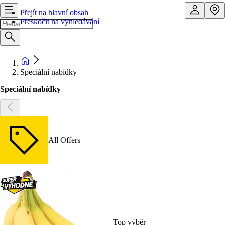
Přejít na hlavní obsah
Přeskočit na vyhledávání
Speciální nabídky
Speciální nabídky
All Offers
Top výběr