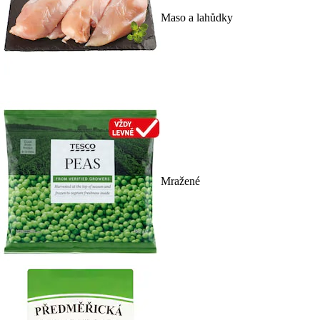
Maso a lahůdky
Mražené