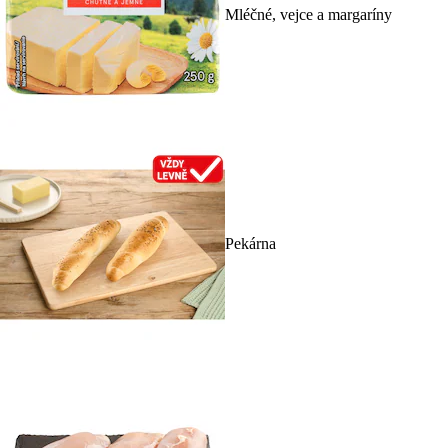
Mléčné, vejce a margaríny
Pekárna