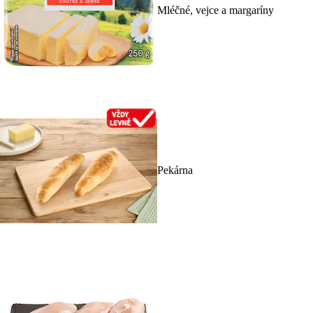
Mléčné, vejce a margaríny
Pekárna