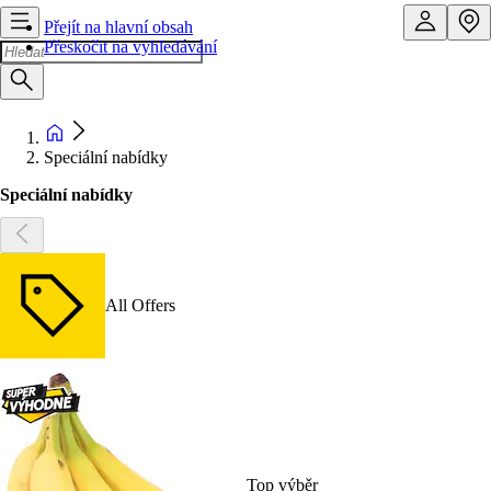
Přejít na hlavní obsah
Přeskočit na vyhledávání
Speciální nabídky
Speciální nabídky
All Offers
Top výběr