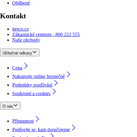
Oblíbené
Kontakt
itesco.cz
Zákaznické centrum - 800 222 555
Naše obchody
Užitečné odkazy
Cena
Nakupujte online bezpečně
Podmínky používání
Soukromí a cookies
O nás
Přístupnost
Podívejte se, kam doručujeme