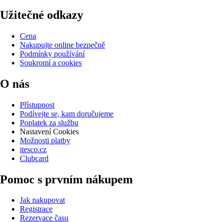
Užitečné odkazy
Cena
Nakupujte online bezpečně
Podmínky používání
Soukromí a cookies
O nás
Přístupnost
Podívejte se, kam doručujeme
Poplatek za službu
Nastavení Cookies
Možnosti platby
itesco.cz
Clubcard
Pomoc s prvním nákupem
Jak nakupovat
Registrace
Rezervace času