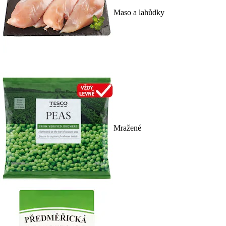
Maso a lahůdky
Mražené