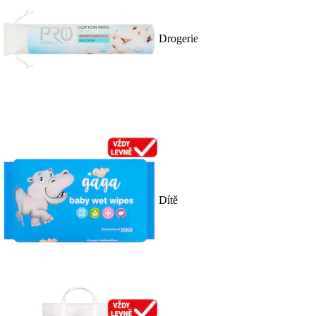
Drogerie
Dítě