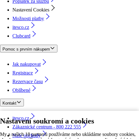
Poplatek za službu
Nastavení Cookies
Možnosti platby
itesco.cz
Clubcard
Pomoc s prvním nákupem
Jak nakupovat
Registrace
Rezervace času
Oblíbené
Kontakt
itesco.cz
Nastavení soukromí a cookies
Zákaznické centrum - 800 222 555
My a našich 18 partnerů používáme nebo ukládáme soubory cookies,
Naše obchody