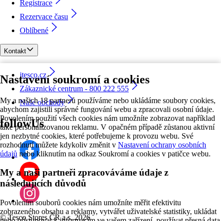
Registrace
Rezervace času
Oblíbené
Kontakt
itesco.cz
Nastavení soukromí a cookies
Zákaznické centrum - 800 222 555
My a našich 18 partnerů používáme nebo ukládáme soubory cookies,
Naše obchody
abychom zajistili správné fungování webu a zpracovali osobní údaje.
Povolením použití všech cookies nám umožníte zobrazovat například
followUs
také personalizovanou reklamu. V opačném případě zůstanou aktivní
jen nezbytné cookies, které potřebujeme k provozu webu. Své
rozhodnutí můžete kdykoliv změnit v
Nastavení ochrany osobních
údajů
nebo kliknutím na odkaz Soukromí a cookies v patičce webu.
My a naši partneři zpracováváme údaje z
následujících důvodů
Povolením souborů cookies nám umožníte měřit efektivitu
zobrazeného obsahu a reklamy, vytvářet uživatelské statistiky, ukládat
©
Tesco Stores ČR a.s. 2026
nebo přistupovat k informacím ve vašem zařízení, používat přesná data