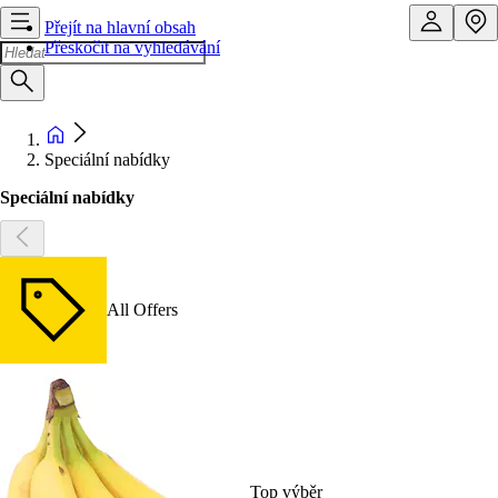
Přejít na hlavní obsah
Přeskočit na vyhledávání
Speciální nabídky
Speciální nabídky
All Offers
Top výběr