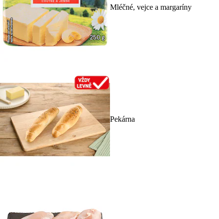
Mléčné, vejce a margaríny
Pekárna