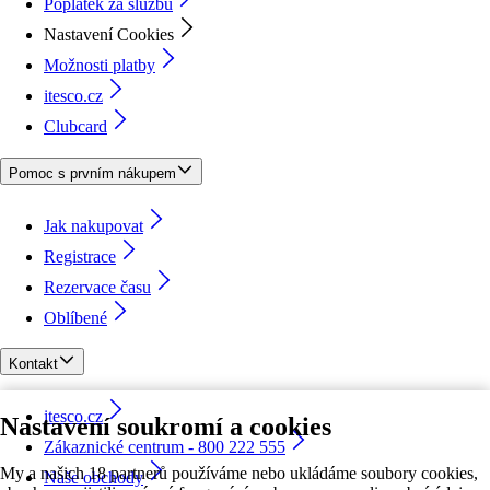
Poplatek za službu
Nastavení Cookies
Možnosti platby
itesco.cz
Clubcard
Pomoc s prvním nákupem
Jak nakupovat
Registrace
Rezervace času
Oblíbené
Kontakt
itesco.cz
Nastavení soukromí a cookies
Zákaznické centrum - 800 222 555
My a našich 18 partnerů používáme nebo ukládáme soubory cookies,
Naše obchody