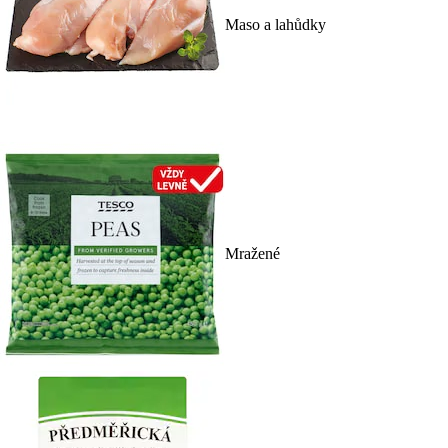
Maso a lahůdky
Mražené