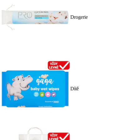
Drogerie
Dítě