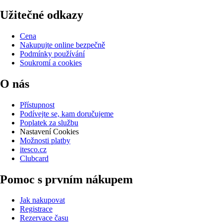
Užitečné odkazy
Cena
Nakupujte online bezpečně
Podmínky používání
Soukromí a cookies
O nás
Přístupnost
Podívejte se, kam doručujeme
Poplatek za službu
Nastavení Cookies
Možnosti platby
itesco.cz
Clubcard
Pomoc s prvním nákupem
Jak nakupovat
Registrace
Rezervace času