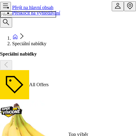
Přejít na hlavní obsah
Přeskočit na vyhledávání
Speciální nabídky
Speciální nabídky
All Offers
Top výběr