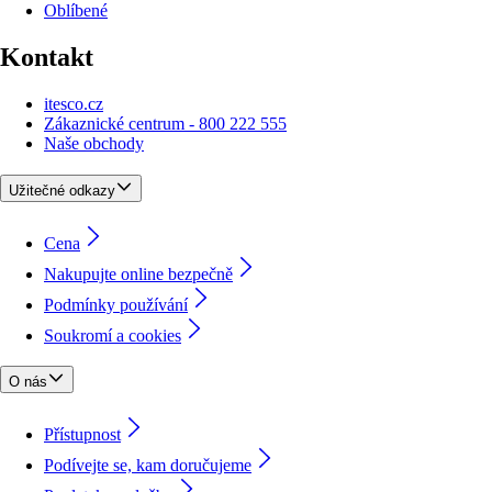
Oblíbené
Kontakt
itesco.cz
Zákaznické centrum - 800 222 555
Naše obchody
Užitečné odkazy
Cena
Nakupujte online bezpečně
Podmínky používání
Soukromí a cookies
O nás
Přístupnost
Podívejte se, kam doručujeme