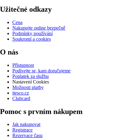
Užitečné odkazy
Cena
Nakupujte online bezpečně
Podmínky používání
Soukromí a cookies
O nás
Přístupnost
Podívejte se, kam doručujeme
Poplatek za službu
Nastavení Cookies
Možnosti platby
itesco.cz
Clubcard
Pomoc s prvním nákupem
Jak nakupovat
Registrace
Rezervace času