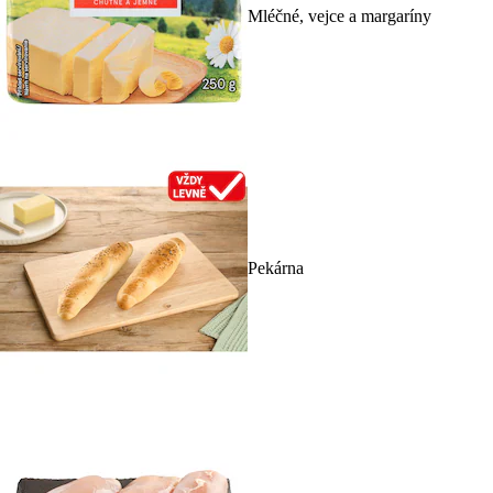
Mléčné, vejce a margaríny
Pekárna