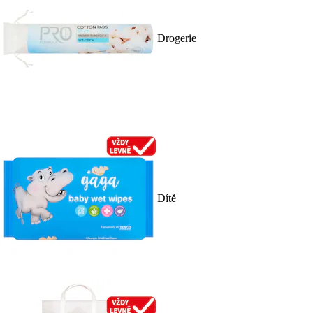
Drogerie
Dítě