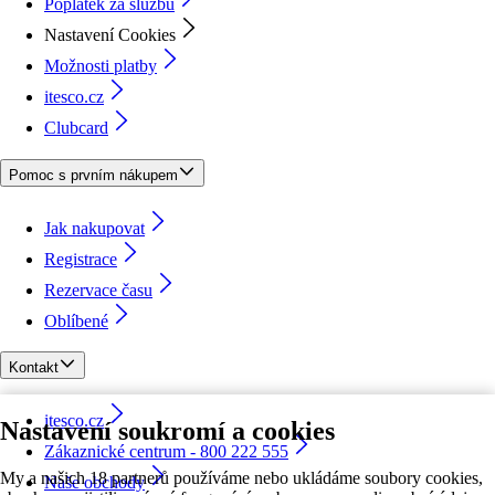
Poplatek za službu
Nastavení Cookies
Možnosti platby
itesco.cz
Clubcard
Pomoc s prvním nákupem
Jak nakupovat
Registrace
Rezervace času
Oblíbené
Kontakt
itesco.cz
Nastavení soukromí a cookies
Zákaznické centrum - 800 222 555
My a našich 18 partnerů používáme nebo ukládáme soubory cookies,
Naše obchody