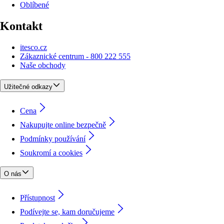
Oblíbené
Kontakt
itesco.cz
Zákaznické centrum - 800 222 555
Naše obchody
Užitečné odkazy
Cena
Nakupujte online bezpečně
Podmínky používání
Soukromí a cookies
O nás
Přístupnost
Podívejte se, kam doručujeme