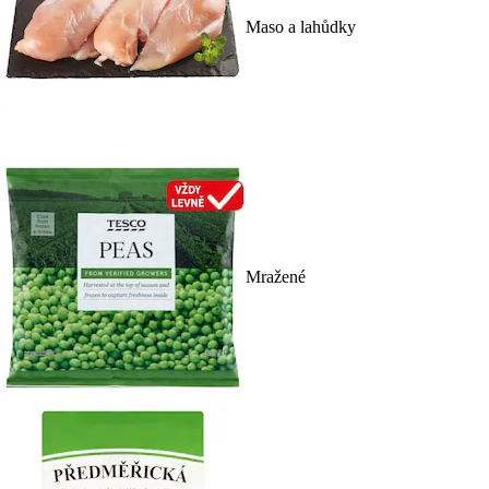
Maso a lahůdky
Mražené