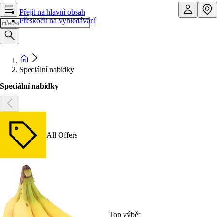
Přejít na hlavní obsah
Přeskočit na vyhledávání
Speciální nabídky
Speciální nabídky
All Offers
Top výběr