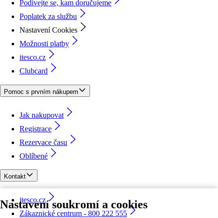
Podívejte se, kam doručujeme
Poplatek za službu
Nastavení Cookies
Možnosti platby
itesco.cz
Clubcard
Pomoc s prvním nákupem
Jak nakupovat
Registrace
Rezervace času
Oblíbené
Kontakt
itesco.cz
Nastavení soukromí a cookies
Zákaznické centrum - 800 222 555