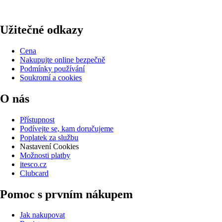
Užitečné odkazy
Cena
Nakupujte online bezpečně
Podmínky používání
Soukromí a cookies
O nás
Přístupnost
Podívejte se, kam doručujeme
Poplatek za službu
Nastavení Cookies
Možnosti platby
itesco.cz
Clubcard
Pomoc s prvním nákupem
Jak nakupovat