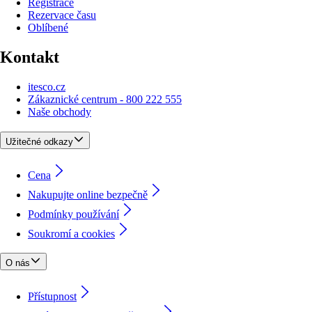
Registrace
Rezervace času
Oblíbené
Kontakt
itesco.cz
Zákaznické centrum - 800 222 555
Naše obchody
Užitečné odkazy
Cena
Nakupujte online bezpečně
Podmínky používání
Soukromí a cookies
O nás
Přístupnost