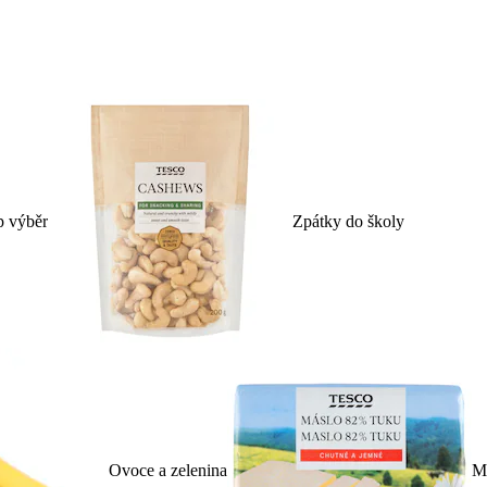
p výběr
Zpátky do školy
Ovoce a zelenina
Ml