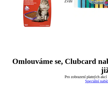
Zvíře
Omlouváme se, Clubcard nabíd
ji
Pro zobrazení platných akcí 
Speciální nabí