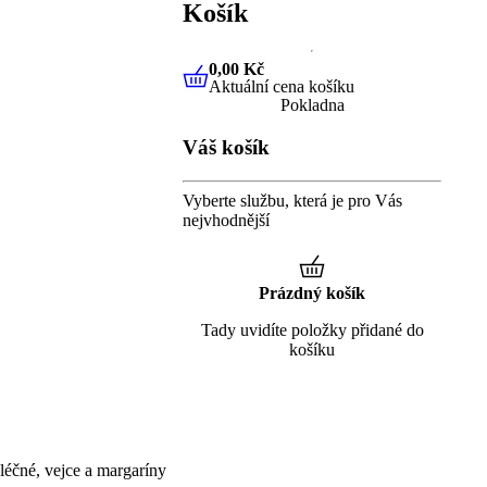
Košík
0,00 Kč
Aktuální cena košíku
0,00 Kč
Aktuální cena košíku
Pokladna
Váš košík
Vyberte službu, která je pro Vás
nejvhodnější
Prázdný košík
Tady uvidíte položky přidané do
košíku
éčné, vejce a margaríny