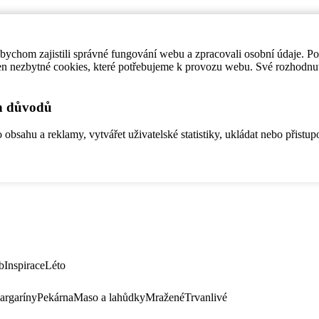
ychom zajistili správné fungování webu a zpracovali osobní údaje. P
en nezbytné cookies, které potřebujeme k provozu webu. Své rozhodnu
ch důvodů
bsahu a reklamy, vytvářet uživatelské statistiky, ukládat nebo přistup
b
Inspirace
Léto
argaríny
Pekárna
Maso a lahůdky
Mražené
Trvanlivé