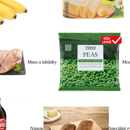
Maso a lahůdky
Mra
Nápoje
Speciální v