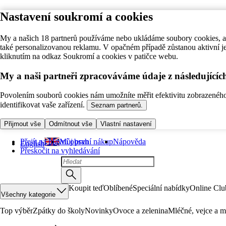
Nastavení soukromí a cookies
My a našich 18 partnerů používáme nebo ukládáme soubory cookies, ab
také personalizovanou reklamu. V opačném případě zůstanou aktivní j
kliknutím na odkaz Soukromí a cookies v patičce webu.
My a naši partneři zpracováváme údaje z následující
Povolením souborů cookies nám umožníte měřit efektivitu zobrazeného o
identifikovat vaše zařízení.
Seznam partnerů.
Přijmout vše
Odmítnout vše
Vlastní nastavení
Přejít na hlavní obsah
Můj první nákup
Nápověda
English
Přeskočit na vyhledávání
Koupit teď
Oblíbené
Speciální nabídky
Online Clu
Všechny kategorie
Top výběr
Zpátky do školy
Novinky
Ovoce a zelenina
Mléčné, vejce a m