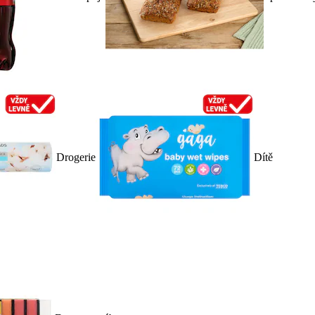
Drogerie
Dítě