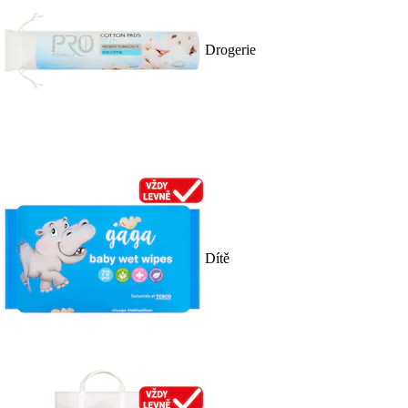
Drogerie
Dítě