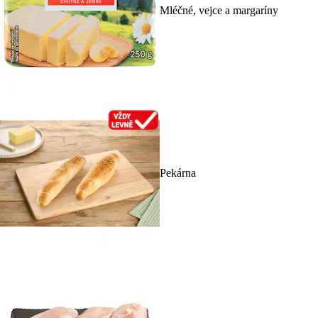
Mléčné, vejce a margaríny
Pekárna