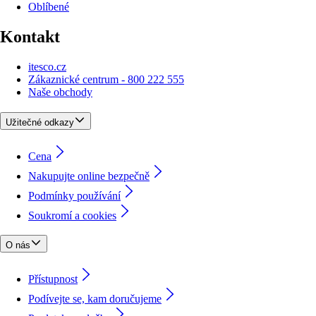
Oblíbené
Kontakt
itesco.cz
Zákaznické centrum - 800 222 555
Naše obchody
Užitečné odkazy
Cena
Nakupujte online bezpečně
Podmínky používání
Soukromí a cookies
O nás
Přístupnost
Podívejte se, kam doručujeme