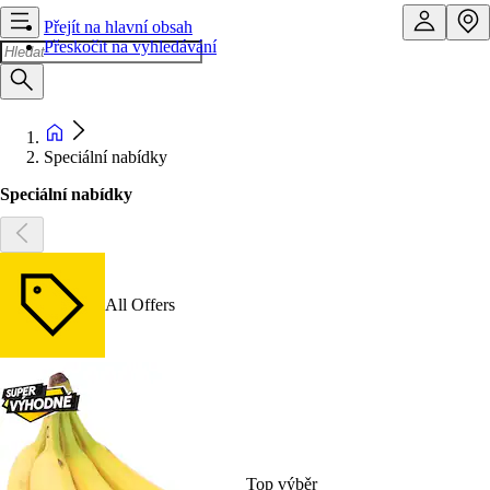
Přejít na hlavní obsah
Přeskočit na vyhledávání
Speciální nabídky
Speciální nabídky
All Offers
Top výběr