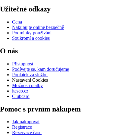
Užitečné odkazy
Cena
Nakupujte online bezpečně
Podmínky používání
Soukromí a cookies
O nás
Přístupnost
Podívejte se, kam doručujeme
Poplatek za službu
Nastavení Cookies
Možnosti platby
itesco.cz
Clubcard
Pomoc s prvním nákupem
Jak nakupovat
Registrace
Rezervace času