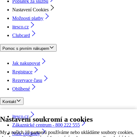
Poplatek za službu
Nastavení Cookies
Možnosti platby
itesco.cz
Clubcard
Pomoc s prvním nákupem
Jak nakupovat
Registrace
Rezervace času
Oblíbené
Kontakt
itesco.cz
Nastavení soukromí a cookies
Zákaznické centrum - 800 222 555
My a našich 18 partnerů používáme nebo ukládáme soubory cookies,
Naše obchody