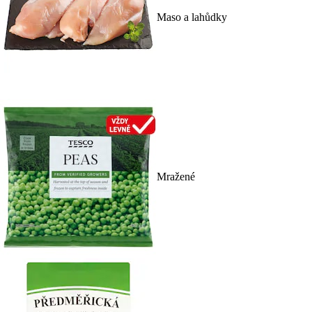
Maso a lahůdky
Mražené