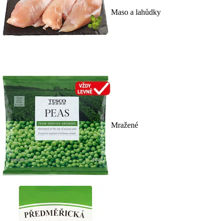
Maso a lahůdky
Mražené