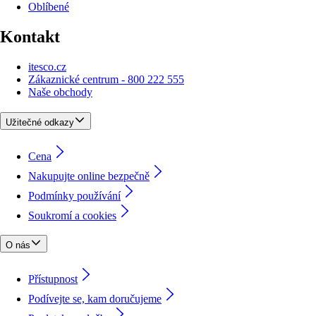
Oblíbené
Kontakt
itesco.cz
Zákaznické centrum - 800 222 555
Naše obchody
Užitečné odkazy
Cena
Nakupujte online bezpečně
Podmínky používání
Soukromí a cookies
O nás
Přístupnost
Podívejte se, kam doručujeme