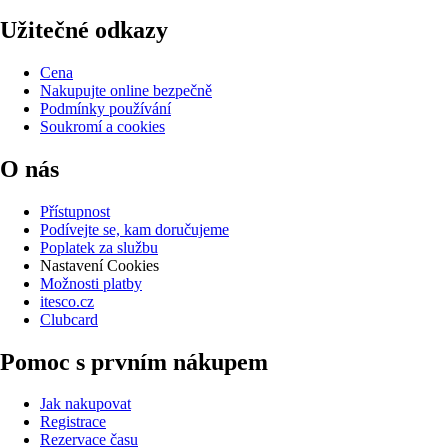
Užitečné odkazy
Cena
Nakupujte online bezpečně
Podmínky používání
Soukromí a cookies
O nás
Přístupnost
Podívejte se, kam doručujeme
Poplatek za službu
Nastavení Cookies
Možnosti platby
itesco.cz
Clubcard
Pomoc s prvním nákupem
Jak nakupovat
Registrace
Rezervace času