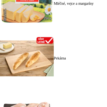
Mléčné, vejce a margaríny
Pekárna