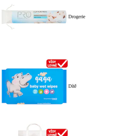
Drogerie
Dítě