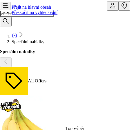
Přejít na hlavní obsah
Přeskočit na vyhledávání
Speciální nabídky
Speciální nabídky
All Offers
Top výběr