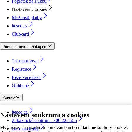
Poplatek za službu
Nastavení Cookies
Možnosti platby
itesco.cz
Clubcard
Pomoc s prvním nákupem
Jak nakupovat
Registrace
Rezervace času
Oblíbené
Kontakt
itesco.cz
Nastavení soukromí a cookies
Zákaznické centrum - 800 222 555
My a našich 18 partnerů používáme nebo ukládáme soubory cookies,
Naše obchody