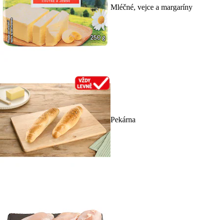
Mléčné, vejce a margaríny
Pekárna