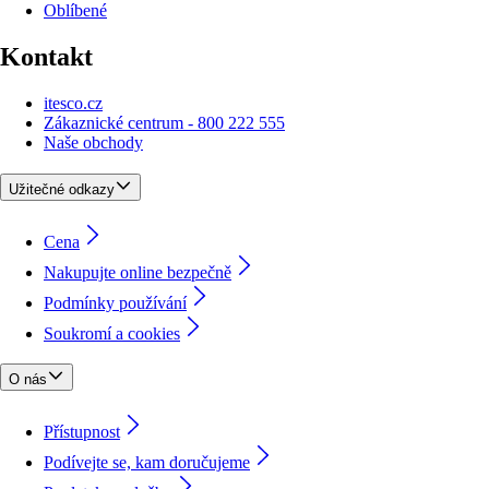
Oblíbené
Kontakt
itesco.cz
Zákaznické centrum - 800 222 555
Naše obchody
Užitečné odkazy
Cena
Nakupujte online bezpečně
Podmínky používání
Soukromí a cookies
O nás
Přístupnost
Podívejte se, kam doručujeme