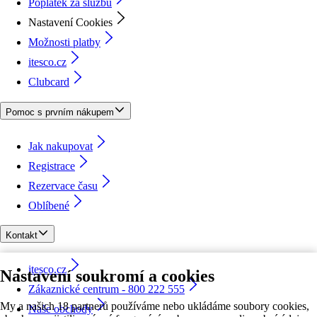
Poplatek za službu
Nastavení Cookies
Možnosti platby
itesco.cz
Clubcard
Pomoc s prvním nákupem
Jak nakupovat
Registrace
Rezervace času
Oblíbené
Kontakt
itesco.cz
Nastavení soukromí a cookies
Zákaznické centrum - 800 222 555
My a našich 18 partnerů používáme nebo ukládáme soubory cookies,
Naše obchody