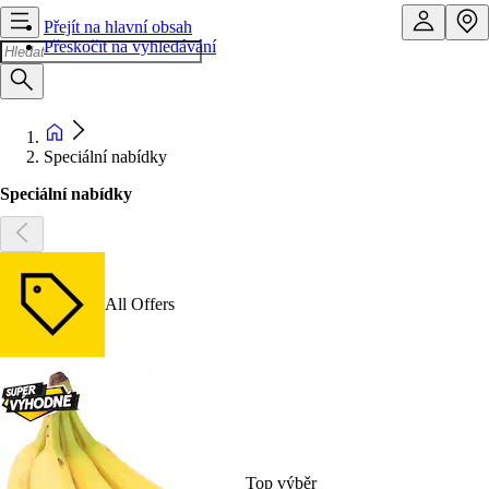
Přejít na hlavní obsah
Přeskočit na vyhledávání
Speciální nabídky
Speciální nabídky
All Offers
Top výběr