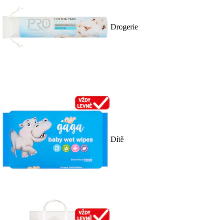
Drogerie
Dítě