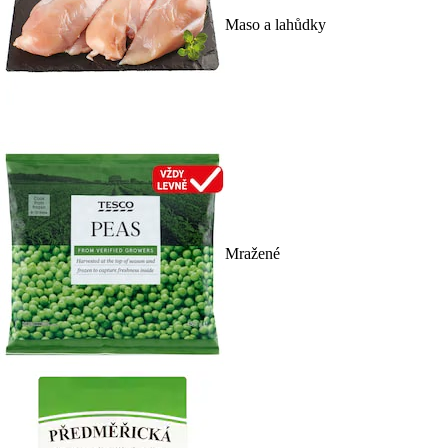
Maso a lahůdky
Mražené