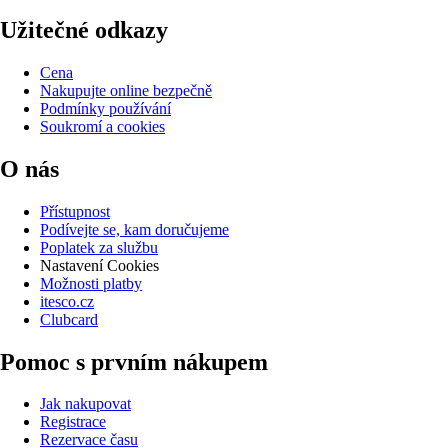
Užitečné odkazy
Cena
Nakupujte online bezpečně
Podmínky používání
Soukromí a cookies
O nás
Přístupnost
Podívejte se, kam doručujeme
Poplatek za službu
Nastavení Cookies
Možnosti platby
itesco.cz
Clubcard
Pomoc s prvním nákupem
Jak nakupovat
Registrace
Rezervace času