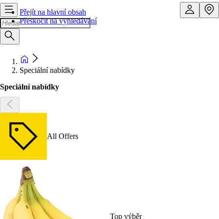
Přejít na hlavní obsah
Přeskočit na vyhledávání
Speciální nabídky
Speciální nabídky
All Offers
Top výběr