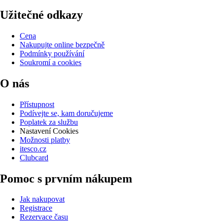
Užitečné odkazy
Cena
Nakupujte online bezpečně
Podmínky používání
Soukromí a cookies
O nás
Přístupnost
Podívejte se, kam doručujeme
Poplatek za službu
Nastavení Cookies
Možnosti platby
itesco.cz
Clubcard
Pomoc s prvním nákupem
Jak nakupovat
Registrace
Rezervace času