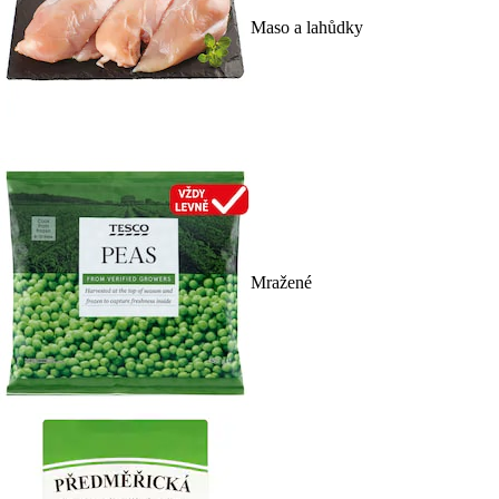
Maso a lahůdky
Mražené