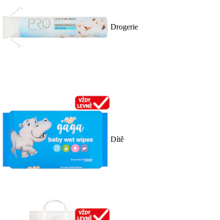
Drogerie
Dítě