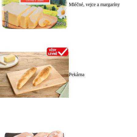
Mléčné, vejce a margaríny
Pekárna