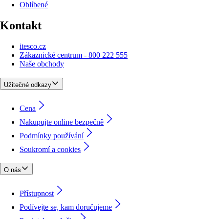
Oblíbené
Kontakt
itesco.cz
Zákaznické centrum - 800 222 555
Naše obchody
Užitečné odkazy
Cena
Nakupujte online bezpečně
Podmínky používání
Soukromí a cookies
O nás
Přístupnost
Podívejte se, kam doručujeme