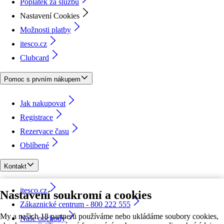
Poplatek za službu
Nastavení Cookies
Možnosti platby
itesco.cz
Clubcard
Pomoc s prvním nákupem
Jak nakupovat
Registrace
Rezervace času
Oblíbené
Kontakt
itesco.cz
Nastavení soukromí a cookies
Zákaznické centrum - 800 222 555
My a našich 18 partnerů používáme nebo ukládáme soubory cookies,
Naše obchody