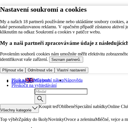
Nastavení soukromí a cookies
My a našich 18 partnerů používáme nebo ukládáme soubory cookies, ab
také personalizovanou reklamu. V opačném případě zůstanou aktivní j
kliknutím na odkaz Soukromí a cookies v patičce webu.
My a naši partneři zpracováváme údaje z následující
Povolením souborů cookies nám umožníte měřit efektivitu zobrazeného o
identifikovat vaše zařízení.
Seznam partnerů.
Přijmout vše
Odmítnout vše
Vlastní nastavení
Přejít na hlavní obsah
Můj první nákup
Nápověda
English
Přeskočit na vyhledávání
Koupit teď
Oblíbené
Speciální nabídky
Online Clu
Všechny kategorie
Top výběr
Zpátky do školy
Novinky
Ovoce a zelenina
Mléčné, vejce a m