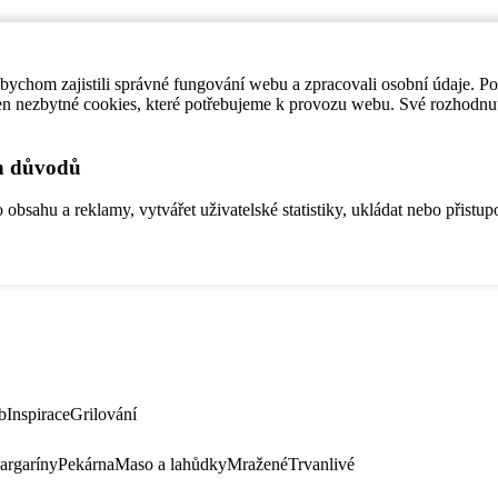
ychom zajistili správné fungování webu a zpracovali osobní údaje. P
en nezbytné cookies, které potřebujeme k provozu webu. Své rozhodnu
ch důvodů
bsahu a reklamy, vytvářet uživatelské statistiky, ukládat nebo přistup
b
Inspirace
Grilování
argaríny
Pekárna
Maso a lahůdky
Mražené
Trvanlivé