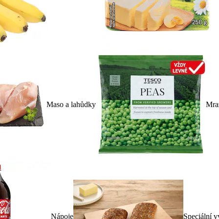
Maso a lahůdky
Mra
Nápoje
Speciální v