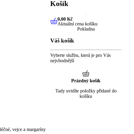
Košík
0,00 Kč
Aktuální cena košíku
0,00 Kč
Aktuální cena košíku
Pokladna
Váš košík
Vyberte službu, která je pro Vás
nejvhodnější
Prázdný košík
Tady uvidíte položky přidané do
košíku
éčné, vejce a margaríny