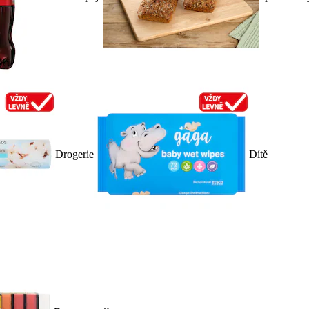
Drogerie
Dítě