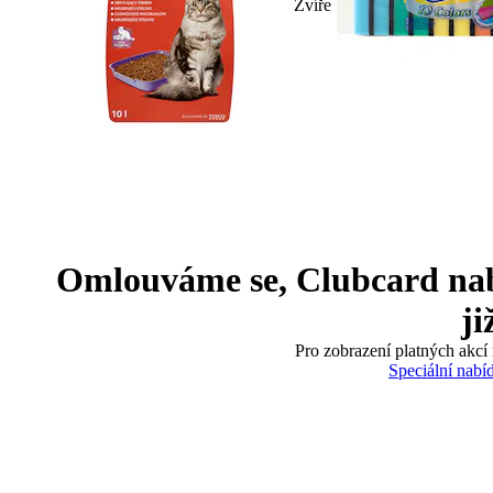
Zvíře
Omlouváme se, Clubcard nabíd
ji
Pro zobrazení platných akcí 
Speciální nabí