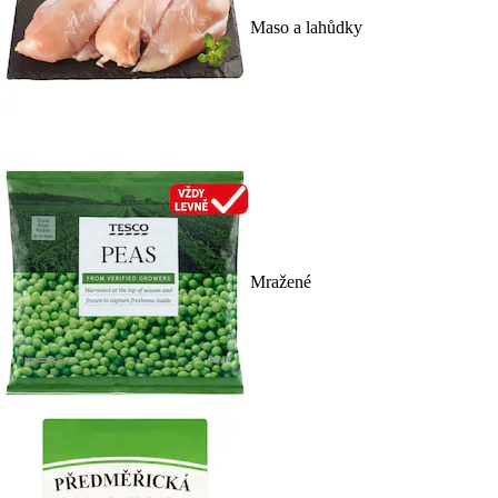
Maso a lahůdky
Mražené