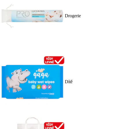
Drogerie
Dítě