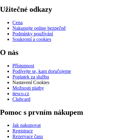
Užitečné odkazy
Cena
Nakupujte online bezpečně
Podmínky používání
Soukromí a cookies
O nás
Přístupnost
Podívejte se, kam doručujeme
Poplatek za službu
Nastavení Cookies
Možnosti platby
itesco.cz
Clubcard
Pomoc s prvním nákupem
Jak nakupovat
Registrace
Rezervace času