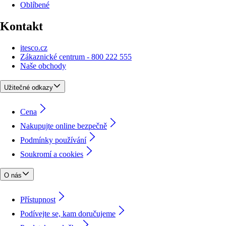
Oblíbené
Kontakt
itesco.cz
Zákaznické centrum - 800 222 555
Naše obchody
Užitečné odkazy
Cena
Nakupujte online bezpečně
Podmínky používání
Soukromí a cookies
O nás
Přístupnost
Podívejte se, kam doručujeme