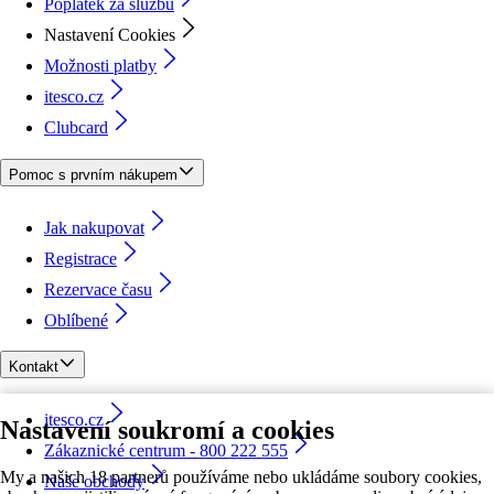
Poplatek za službu
Nastavení Cookies
Možnosti platby
itesco.cz
Clubcard
Pomoc s prvním nákupem
Jak nakupovat
Registrace
Rezervace času
Oblíbené
Kontakt
itesco.cz
Nastavení soukromí a cookies
Zákaznické centrum - 800 222 555
My a našich 18 partnerů používáme nebo ukládáme soubory cookies,
Naše obchody