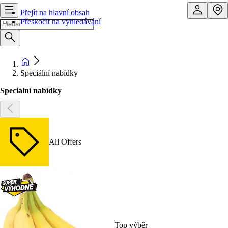
Přejít na hlavní obsah
Přeskočit na vyhledávání
Speciální nabídky
Speciální nabídky
All Offers
Top výběr