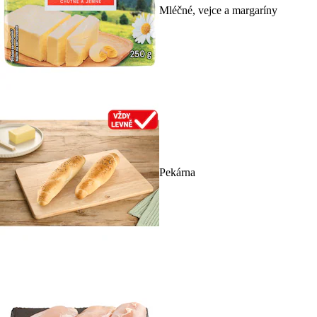
Mléčné, vejce a margaríny
Pekárna