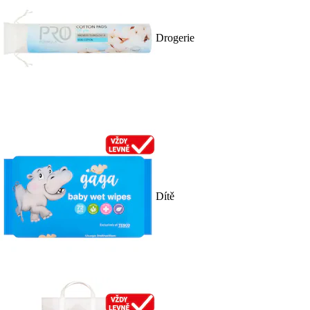
Drogerie
Dítě