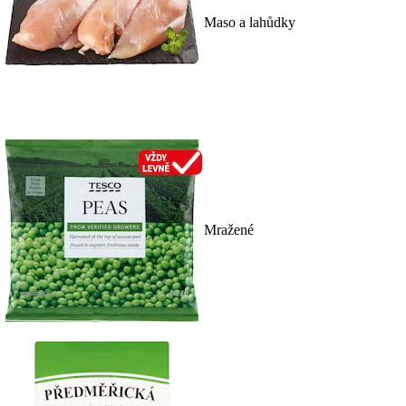
Maso a lahůdky
Mražené