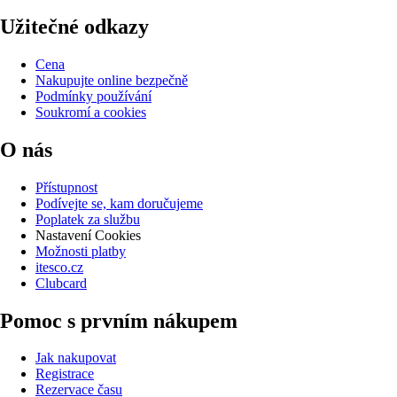
Užitečné odkazy
Cena
Nakupujte online bezpečně
Podmínky používání
Soukromí a cookies
O nás
Přístupnost
Podívejte se, kam doručujeme
Poplatek za službu
Nastavení Cookies
Možnosti platby
itesco.cz
Clubcard
Pomoc s prvním nákupem
Jak nakupovat
Registrace
Rezervace času