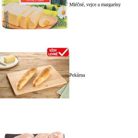
Mléčné, vejce a margaríny
Pekárna