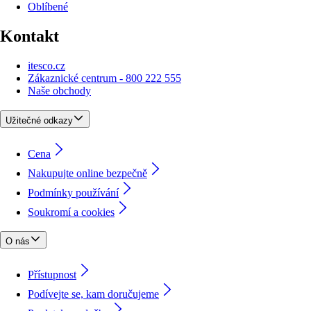
Oblíbené
Kontakt
itesco.cz
Zákaznické centrum - 800 222 555
Naše obchody
Užitečné odkazy
Cena
Nakupujte online bezpečně
Podmínky používání
Soukromí a cookies
O nás
Přístupnost
Podívejte se, kam doručujeme