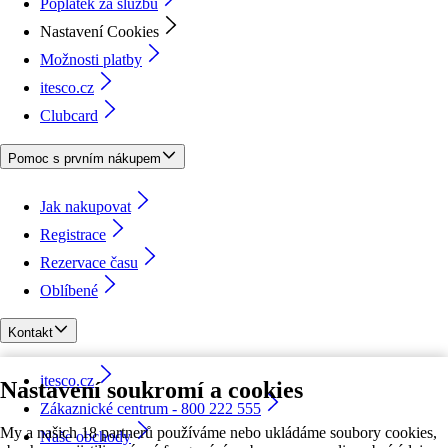
Poplatek za službu
Nastavení Cookies
Možnosti platby
itesco.cz
Clubcard
Pomoc s prvním nákupem
Jak nakupovat
Registrace
Rezervace času
Oblíbené
Kontakt
itesco.cz
Nastavení soukromí a cookies
Zákaznické centrum - 800 222 555
My a našich 18 partnerů používáme nebo ukládáme soubory cookies,
Naše obchody