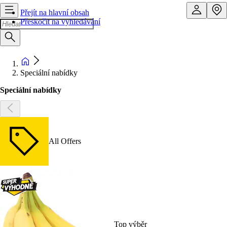
Přejít na hlavní obsah
Přeskočit na vyhledávání
Speciální nabídky
Speciální nabídky
All Offers
Top výběr