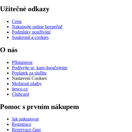
Užitečné odkazy
Cena
Nakupujte online bezpečně
Podmínky používání
Soukromí a cookies
O nás
Přístupnost
Podívejte se, kam doručujeme
Poplatek za službu
Nastavení Cookies
Možnosti platby
itesco.cz
Clubcard
Pomoc s prvním nákupem
Jak nakupovat
Registrace
Rezervace času