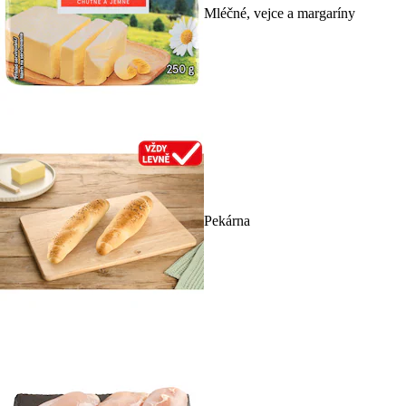
Mléčné, vejce a margaríny
Pekárna