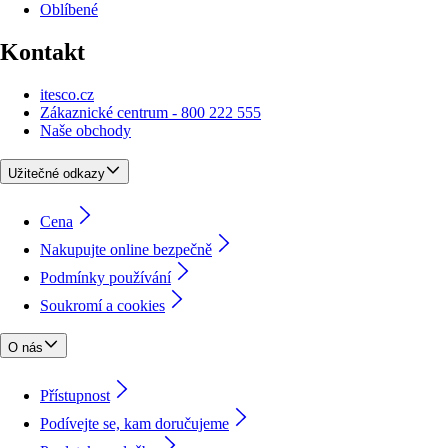
Oblíbené
Kontakt
itesco.cz
Zákaznické centrum - 800 222 555
Naše obchody
Užitečné odkazy
Cena
Nakupujte online bezpečně
Podmínky používání
Soukromí a cookies
O nás
Přístupnost
Podívejte se, kam doručujeme