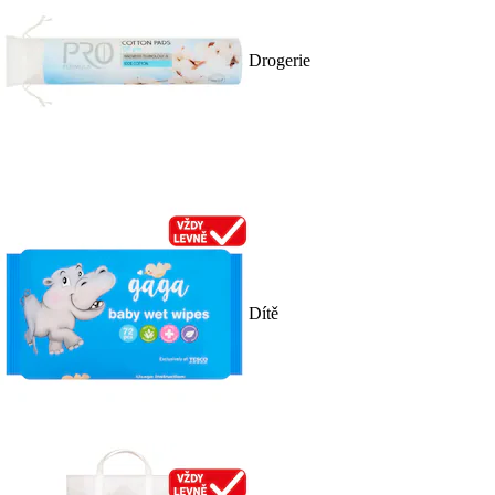
Drogerie
Dítě