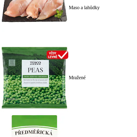
Maso a lahůdky
Mražené