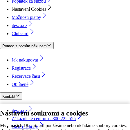
Poplatek za službu
Nastavení Cookies
Možnosti platby
itesco.cz
Clubcard
Pomoc s prvním nákupem
Jak nakupovat
Registrace
Rezervace času
Oblíbené
Kontakt
itesco.cz
Nastavení soukromí a cookies
Zákaznické centrum - 800 222 555
My a našich 18 partnerů používáme nebo ukládáme soubory cookies,
Naše obchody