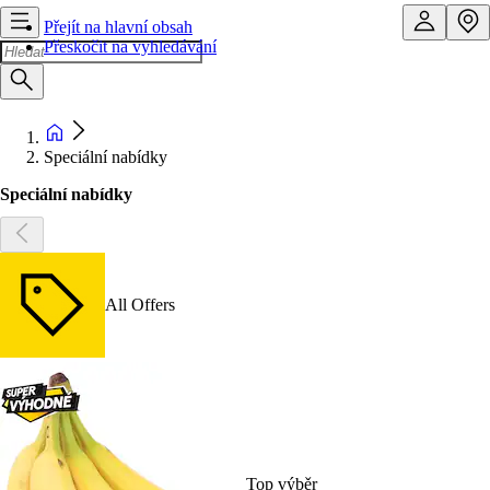
Přejít na hlavní obsah
Přeskočit na vyhledávání
Speciální nabídky
Speciální nabídky
All Offers
Top výběr