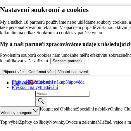
Nastavení soukromí a cookies
My a našich 18 partnerů používáme nebo ukládáme soubory cookies, ab
také personalizovanou reklamu. V opačném případě zůstanou aktivní j
kliknutím na odkaz Soukromí a cookies v patičce webu.
My a naši partneři zpracováváme údaje z následující
Povolením souborů cookies nám umožníte měřit efektivitu zobrazeného o
identifikovat vaše zařízení.
Seznam partnerů.
Přijmout vše
Odmítnout vše
Vlastní nastavení
Přejít na hlavní obsah
Můj první nákup
Nápověda
English
Přeskočit na vyhledávání
Koupit teď
Oblíbené
Speciální nabídky
Online Clu
Všechny kategorie
Top výběr
Zpátky do školy
Novinky
Ovoce a zelenina
Mléčné, vejce a m