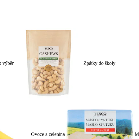
p výběr
Zpátky do školy
Ovoce a zelenina
Ml