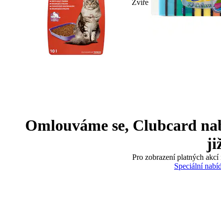
Zvíře
Omlouváme se, Clubcard nabíd
ji
Pro zobrazení platných akcí 
Speciální nabí