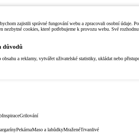
ychom zajistili správné fungování webu a zpracovali osobní údaje. P
en nezbytné cookies, které potřebujeme k provozu webu. Své rozhodnu
ch důvodů
bsahu a reklamy, vytvářet uživatelské statistiky, ukládat nebo přistup
b
Inspirace
Grilování
argaríny
Pekárna
Maso a lahůdky
Mražené
Trvanlivé