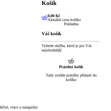
Košík
0,00 Kč
Aktuální cena košíku
0,00 Kč
Aktuální cena košíku
Pokladna
Váš košík
Vyberte službu, která je pro Vás
nejvhodnější
Prázdný košík
Tady uvidíte položky přidané do
košíku
éčné, vejce a margaríny