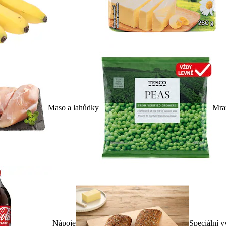
Maso a lahůdky
Mra
Nápoje
Speciální v