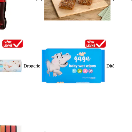
Drogerie
Dítě