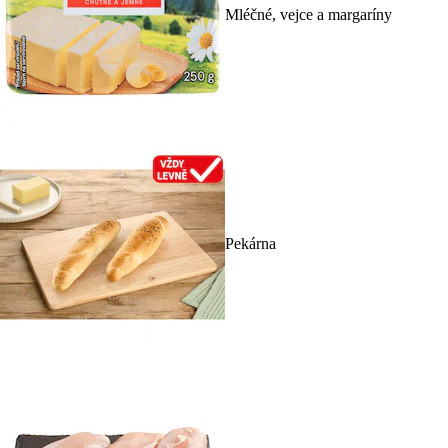
Mléčné, vejce a margaríny
Pekárna