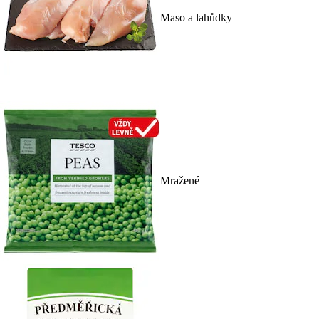
Maso a lahůdky
Mražené