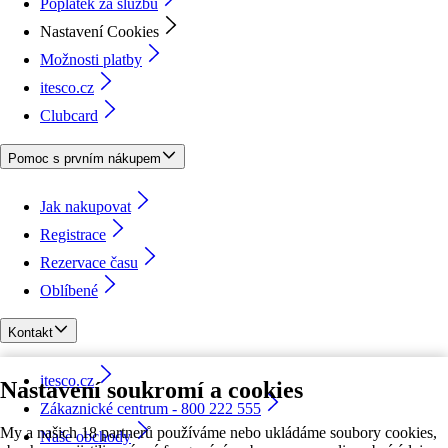
Poplatek za službu
Nastavení Cookies
Možnosti platby
itesco.cz
Clubcard
Pomoc s prvním nákupem
Jak nakupovat
Registrace
Rezervace času
Oblíbené
Kontakt
itesco.cz
Nastavení soukromí a cookies
Zákaznické centrum - 800 222 555
My a našich 18 partnerů používáme nebo ukládáme soubory cookies,
Naše obchody