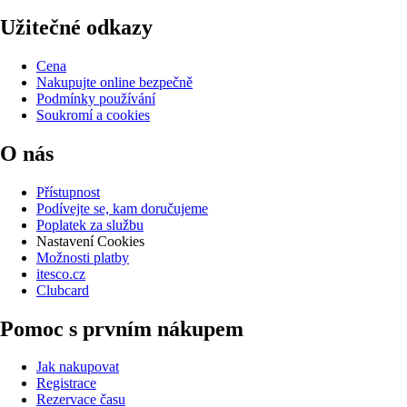
Užitečné odkazy
Cena
Nakupujte online bezpečně
Podmínky používání
Soukromí a cookies
O nás
Přístupnost
Podívejte se, kam doručujeme
Poplatek za službu
Nastavení Cookies
Možnosti platby
itesco.cz
Clubcard
Pomoc s prvním nákupem
Jak nakupovat
Registrace
Rezervace času