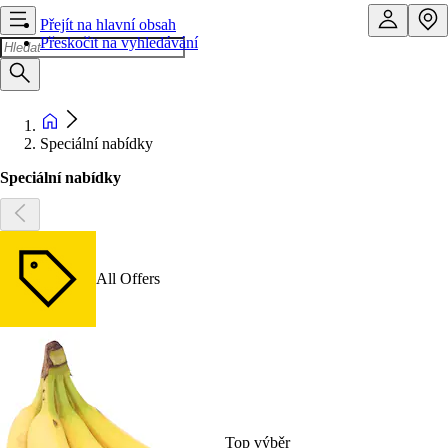
Přejít na hlavní obsah
Přeskočit na vyhledávání
Speciální nabídky
Speciální nabídky
All Offers
Top výběr