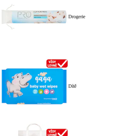
Drogerie
Dítě