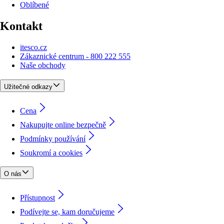
Oblíbené
Kontakt
itesco.cz
Zákaznické centrum - 800 222 555
Naše obchody
Užitečné odkazy
Cena
Nakupujte online bezpečně
Podmínky používání
Soukromí a cookies
O nás
Přístupnost
Podívejte se, kam doručujeme