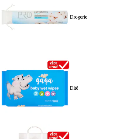
Drogerie
Dítě