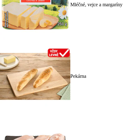
Mléčné, vejce a margaríny
Pekárna