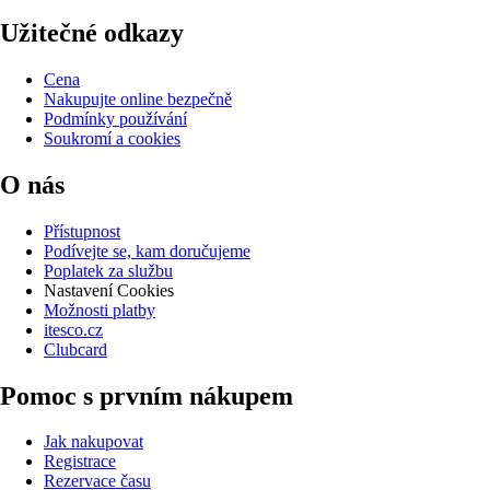
Užitečné odkazy
Cena
Nakupujte online bezpečně
Podmínky používání
Soukromí a cookies
O nás
Přístupnost
Podívejte se, kam doručujeme
Poplatek za službu
Nastavení Cookies
Možnosti platby
itesco.cz
Clubcard
Pomoc s prvním nákupem
Jak nakupovat
Registrace
Rezervace času