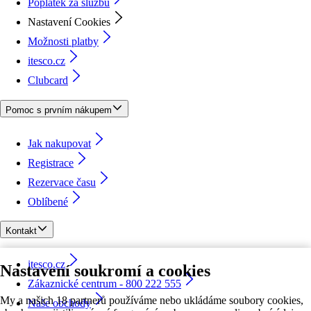
Poplatek za službu
Nastavení Cookies
Možnosti platby
itesco.cz
Clubcard
Pomoc s prvním nákupem
Jak nakupovat
Registrace
Rezervace času
Oblíbené
Kontakt
itesco.cz
Nastavení soukromí a cookies
Zákaznické centrum - 800 222 555
My a našich 18 partnerů používáme nebo ukládáme soubory cookies,
Naše obchody