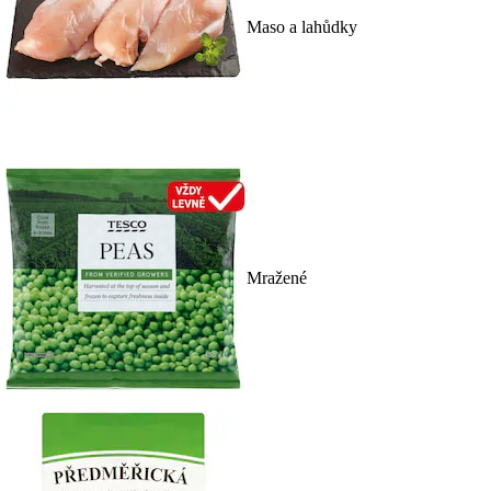
Maso a lahůdky
Mražené