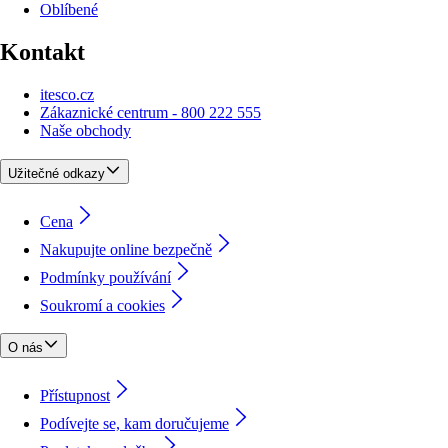
Oblíbené
Kontakt
itesco.cz
Zákaznické centrum - 800 222 555
Naše obchody
Užitečné odkazy
Cena
Nakupujte online bezpečně
Podmínky používání
Soukromí a cookies
O nás
Přístupnost
Podívejte se, kam doručujeme