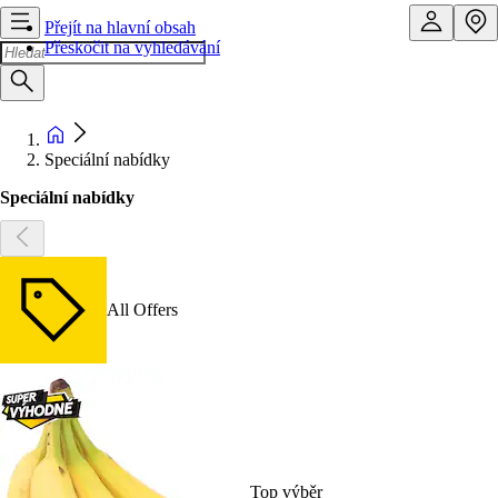
Přejít na hlavní obsah
Přeskočit na vyhledávání
Speciální nabídky
Speciální nabídky
All Offers
Top výběr