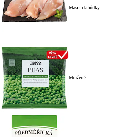
Maso a lahůdky
Mražené