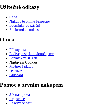
Užitečné odkazy
Cena
Nakupujte online bezpečně
Podmínky používání
Soukromí a cookies
O nás
Přístupnost
Podívejte se, kam doručujeme
Poplatek za službu
Nastavení Cookies
Možnosti platby
itesco.cz
Clubcard
Pomoc s prvním nákupem
Jak nakupovat
Registrace
Rezervace času