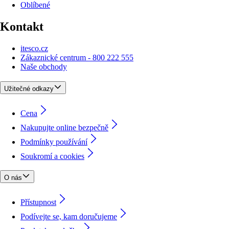
Oblíbené
Kontakt
itesco.cz
Zákaznické centrum - 800 222 555
Naše obchody
Užitečné odkazy
Cena
Nakupujte online bezpečně
Podmínky používání
Soukromí a cookies
O nás
Přístupnost
Podívejte se, kam doručujeme