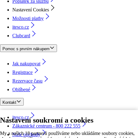
Poplatek za službu
Nastavení Cookies
Možnosti platby
itesco.cz
Clubcard
Pomoc s prvním nákupem
Jak nakupovat
Registrace
Rezervace času
Oblíbené
Kontakt
itesco.cz
Nastavení soukromí a cookies
Zákaznické centrum - 800 222 555
My a našich 18 partnerů používáme nebo ukládáme soubory cookies,
Naše obchody