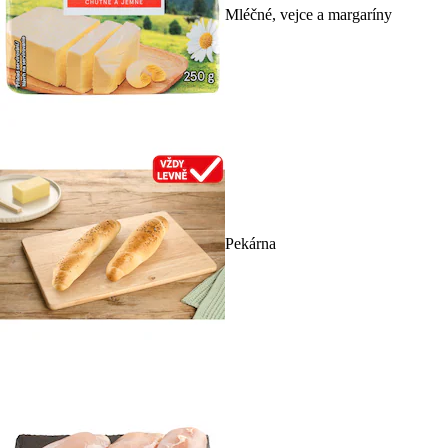
Mléčné, vejce a margaríny
Pekárna