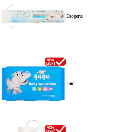
Drogerie
Dítě