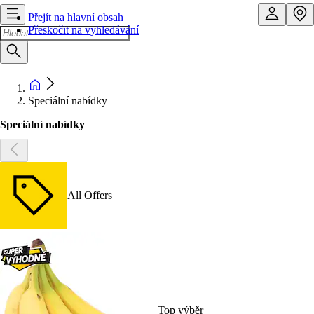
Přejít na hlavní obsah
Přeskočit na vyhledávání
Speciální nabídky
Speciální nabídky
All Offers
Top výběr