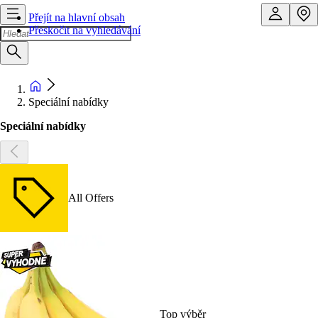
Přejít na hlavní obsah
Přeskočit na vyhledávání
Speciální nabídky
Speciální nabídky
All Offers
Top výběr