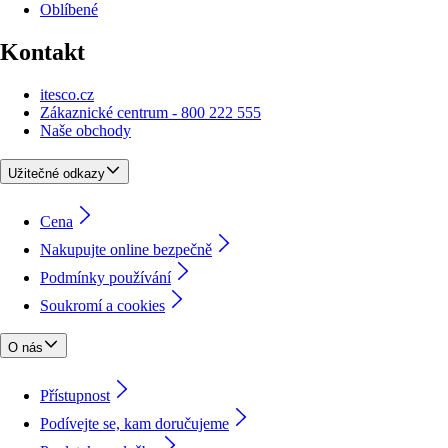
Oblíbené
Kontakt
itesco.cz
Zákaznické centrum - 800 222 555
Naše obchody
Užitečné odkazy
Cena
Nakupujte online bezpečně
Podmínky používání
Soukromí a cookies
O nás
Přístupnost
Podívejte se, kam doručujeme