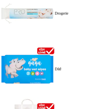
Drogerie
Dítě