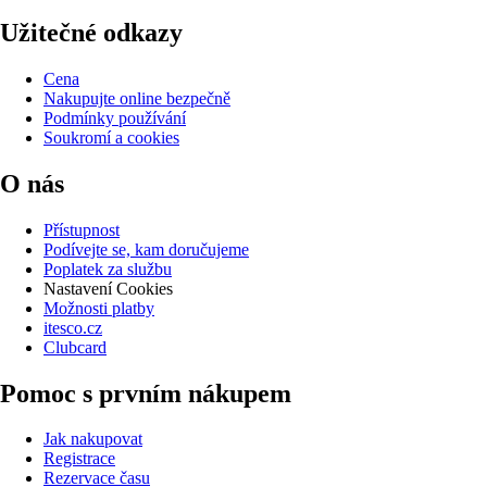
Užitečné odkazy
Cena
Nakupujte online bezpečně
Podmínky používání
Soukromí a cookies
O nás
Přístupnost
Podívejte se, kam doručujeme
Poplatek za službu
Nastavení Cookies
Možnosti platby
itesco.cz
Clubcard
Pomoc s prvním nákupem
Jak nakupovat
Registrace
Rezervace času