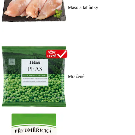
Maso a lahůdky
Mražené