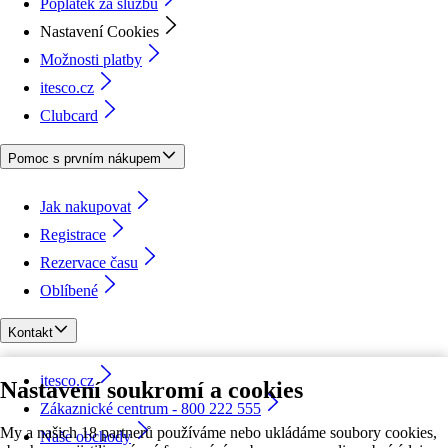
Poplatek za službu
Nastavení Cookies
Možnosti platby
itesco.cz
Clubcard
Pomoc s prvním nákupem
Jak nakupovat
Registrace
Rezervace času
Oblíbené
Kontakt
itesco.cz
Nastavení soukromí a cookies
Zákaznické centrum - 800 222 555
My a našich 18 partnerů používáme nebo ukládáme soubory cookies,
Naše obchody