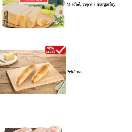
Mléčné, vejce a margaríny
Pekárna