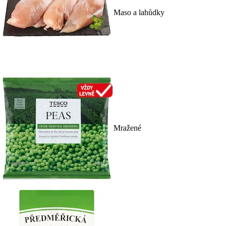
Maso a lahůdky
Mražené