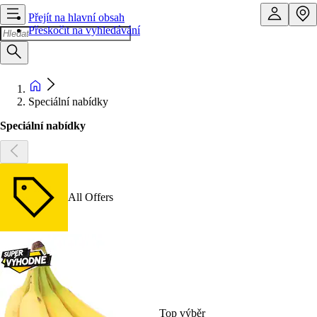
Přejít na hlavní obsah
Přeskočit na vyhledávání
Speciální nabídky
Speciální nabídky
All Offers
Top výběr