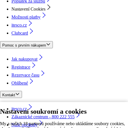
Poplatek za službu
Nastavení Cookies
Možnosti platby
itesco.cz
Clubcard
Pomoc s prvním nákupem
Jak nakupovat
Registrace
Rezervace času
Oblíbené
Kontakt
itesco.cz
Nastavení soukromí a cookies
Zákaznické centrum - 800 222 555
My a našich 18 partnerů používáme nebo ukládáme soubory cookies,
Naše obchody