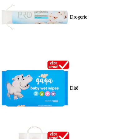
Drogerie
Dítě