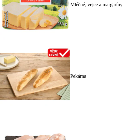
Mléčné, vejce a margaríny
Pekárna