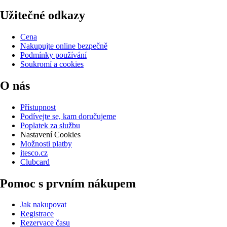
Užitečné odkazy
Cena
Nakupujte online bezpečně
Podmínky používání
Soukromí a cookies
O nás
Přístupnost
Podívejte se, kam doručujeme
Poplatek za službu
Nastavení Cookies
Možnosti platby
itesco.cz
Clubcard
Pomoc s prvním nákupem
Jak nakupovat
Registrace
Rezervace času