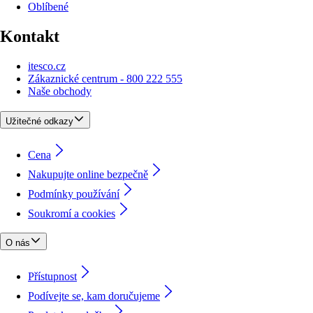
Oblíbené
Kontakt
itesco.cz
Zákaznické centrum - 800 222 555
Naše obchody
Užitečné odkazy
Cena
Nakupujte online bezpečně
Podmínky používání
Soukromí a cookies
O nás
Přístupnost
Podívejte se, kam doručujeme