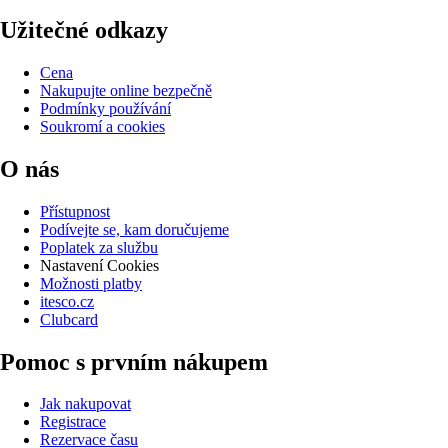
Užitečné odkazy
Cena
Nakupujte online bezpečně
Podmínky používání
Soukromí a cookies
O nás
Přístupnost
Podívejte se, kam doručujeme
Poplatek za službu
Nastavení Cookies
Možnosti platby
itesco.cz
Clubcard
Pomoc s prvním nákupem
Jak nakupovat
Registrace
Rezervace času