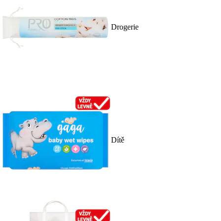
Drogerie
Dítě