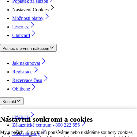
Poplatek za službu
Nastavení Cookies
Možnosti platby
itesco.cz
Clubcard
Pomoc s prvním nákupem
Jak nakupovat
Registrace
Rezervace času
Oblíbené
Kontakt
itesco.cz
Nastavení soukromí a cookies
Zákaznické centrum - 800 222 555
My a našich 18 partnerů používáme nebo ukládáme soubory cookies,
Naše obchody