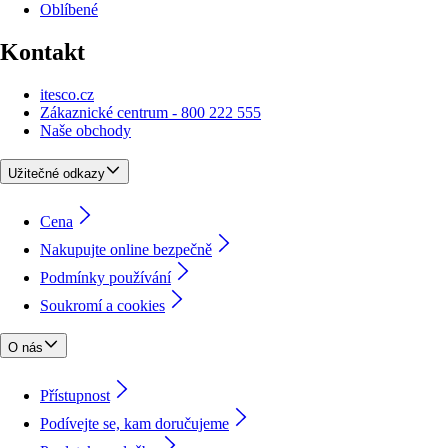
Oblíbené
Kontakt
itesco.cz
Zákaznické centrum - 800 222 555
Naše obchody
Užitečné odkazy
Cena
Nakupujte online bezpečně
Podmínky používání
Soukromí a cookies
O nás
Přístupnost
Podívejte se, kam doručujeme