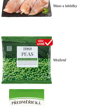
Maso a lahůdky
Mražené