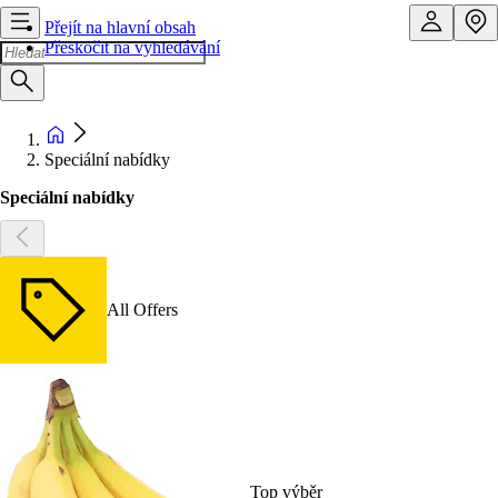
Přejít na hlavní obsah
Přeskočit na vyhledávání
Speciální nabídky
Speciální nabídky
All Offers
Top výběr