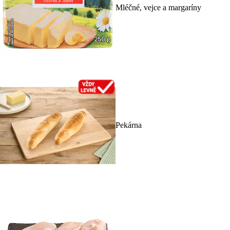
Mléčné, vejce a margaríny
Pekárna