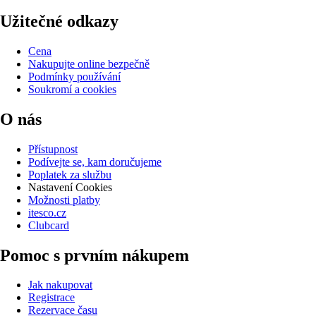
Užitečné odkazy
Cena
Nakupujte online bezpečně
Podmínky používání
Soukromí a cookies
O nás
Přístupnost
Podívejte se, kam doručujeme
Poplatek za službu
Nastavení Cookies
Možnosti platby
itesco.cz
Clubcard
Pomoc s prvním nákupem
Jak nakupovat
Registrace
Rezervace času