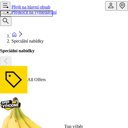
Přejít na hlavní obsah
Přeskočit na vyhledávání
Speciální nabídky
Speciální nabídky
All Offers
Top výběr