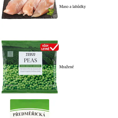
Maso a lahůdky
Mražené