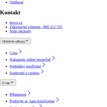
Oblíbené
Kontakt
itesco.cz
Zákaznické centrum - 800 222 555
Naše obchody
Užitečné odkazy
Cena
Nakupujte online bezpečně
Podmínky používání
Soukromí a cookies
O nás
Přístupnost
Podívejte se, kam doručujeme