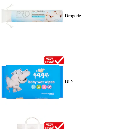
Drogerie
Dítě