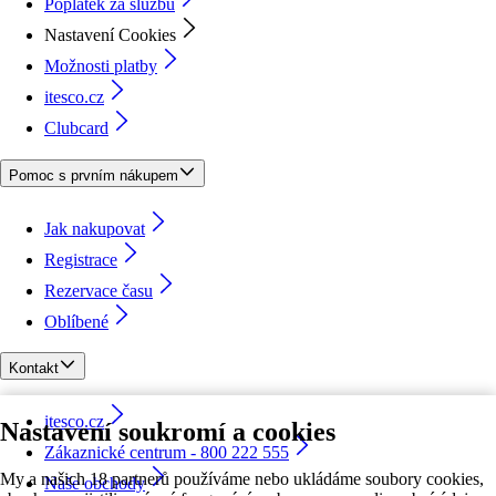
Poplatek za službu
Nastavení Cookies
Možnosti platby
itesco.cz
Clubcard
Pomoc s prvním nákupem
Jak nakupovat
Registrace
Rezervace času
Oblíbené
Kontakt
itesco.cz
Nastavení soukromí a cookies
Zákaznické centrum - 800 222 555
My a našich 18 partnerů používáme nebo ukládáme soubory cookies,
Naše obchody