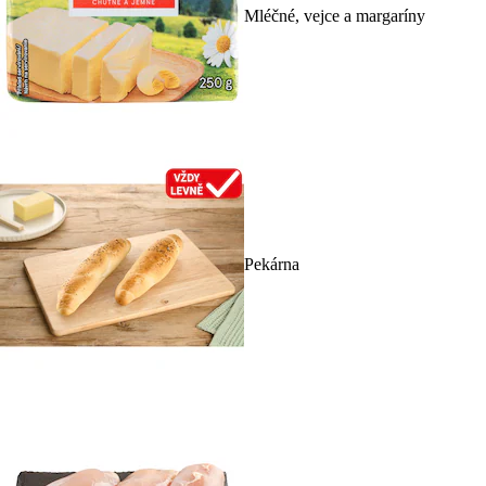
Mléčné, vejce a margaríny
Pekárna