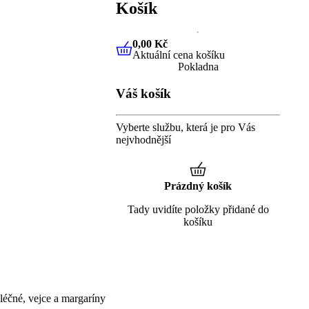
Košík
0,00 Kč
Aktuální cena košíku
0,00 Kč
Aktuální cena košíku
Pokladna
Váš košík
Vyberte službu, která je pro Vás
nejvhodnější
Prázdný košík
Tady uvidíte položky přidané do
košíku
éčné, vejce a margaríny