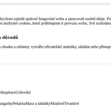
ychom zajistili správné fungování webu a zpracovali osobní údaje. P
en nezbytné cookies, které potřebujeme k provozu webu. Své rozhodnu
ch důvodů
bsahu a reklamy, vytvářet uživatelské statistiky, ukládat nebo přistup
b
Inspirace
Grilování
argaríny
Pekárna
Maso a lahůdky
Mražené
Trvanlivé