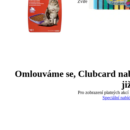
Zvíře
Omlouváme se, Clubcard nabíd
ji
Pro zobrazení platných akcí 
Speciální nabí