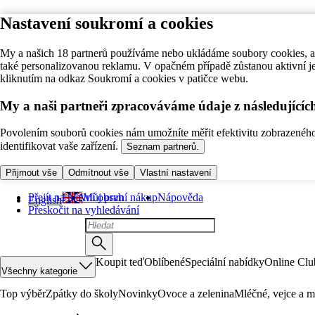
Nastavení soukromí a cookies
My a našich 18 partnerů používáme nebo ukládáme soubory cookies, ab
také personalizovanou reklamu. V opačném případě zůstanou aktivní j
kliknutím na odkaz Soukromí a cookies v patičce webu.
My a naši partneři zpracováváme údaje z následující
Povolením souborů cookies nám umožníte měřit efektivitu zobrazeného o
identifikovat vaše zařízení.
Seznam partnerů.
Přijmout vše
Odmítnout vše
Vlastní nastavení
Přejít na hlavní obsah
Můj první nákup
Nápověda
English
Přeskočit na vyhledávání
Koupit teď
Oblíbené
Speciální nabídky
Online Clu
Všechny kategorie
Top výběr
Zpátky do školy
Novinky
Ovoce a zelenina
Mléčné, vejce a m