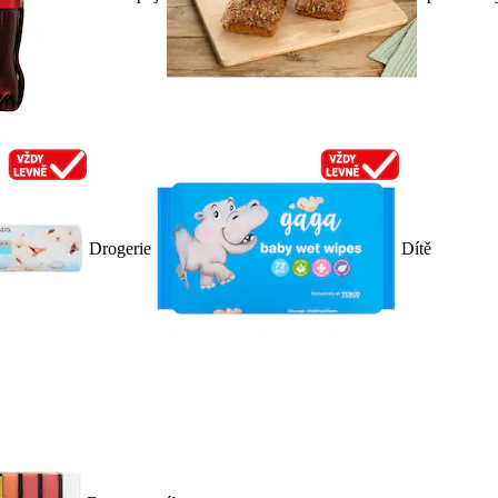
Drogerie
Dítě