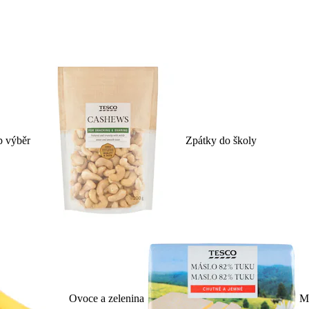
p výběr
Zpátky do školy
Ovoce a zelenina
Ml