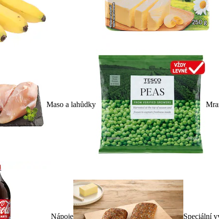
Maso a lahůdky
Mra
Nápoje
Speciální v