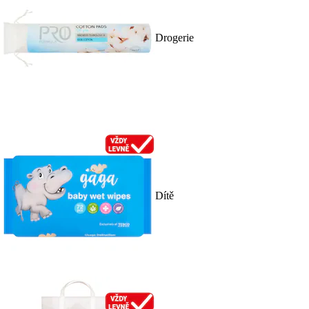
Drogerie
Dítě