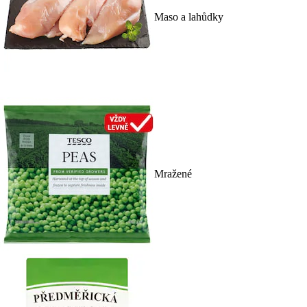
Maso a lahůdky
Mražené