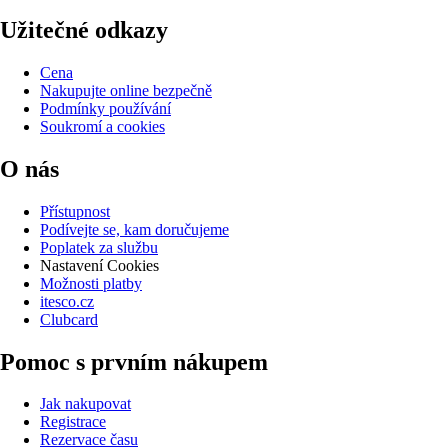
Užitečné odkazy
Cena
Nakupujte online bezpečně
Podmínky používání
Soukromí a cookies
O nás
Přístupnost
Podívejte se, kam doručujeme
Poplatek za službu
Nastavení Cookies
Možnosti platby
itesco.cz
Clubcard
Pomoc s prvním nákupem
Jak nakupovat
Registrace
Rezervace času