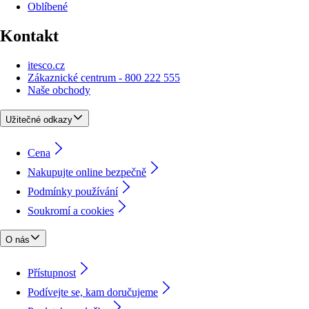
Oblíbené
Kontakt
itesco.cz
Zákaznické centrum - 800 222 555
Naše obchody
Užitečné odkazy
Cena
Nakupujte online bezpečně
Podmínky používání
Soukromí a cookies
O nás
Přístupnost
Podívejte se, kam doručujeme