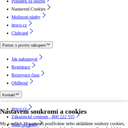
Poplatek za službu
Nastavení Cookies
Možnosti platby
itesco.cz
Clubcard
Pomoc s prvním nákupem
Jak nakupovat
Registrace
Rezervace času
Oblíbené
Kontakt
itesco.cz
Nastavení soukromí a cookies
Zákaznické centrum - 800 222 555
My a našich 18 partnerů používáme nebo ukládáme soubory cookies,
Naše obchody