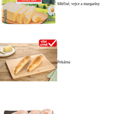
Mléčné, vejce a margaríny
Pekárna