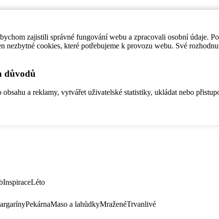
ychom zajistili správné fungování webu a zpracovali osobní údaje. P
en nezbytné cookies, které potřebujeme k provozu webu. Své rozhodnu
ch důvodů
bsahu a reklamy, vytvářet uživatelské statistiky, ukládat nebo přistup
b
Inspirace
Léto
argaríny
Pekárna
Maso a lahůdky
Mražené
Trvanlivé