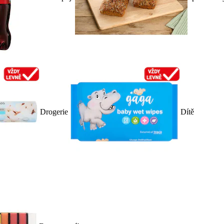
Drogerie
Dítě