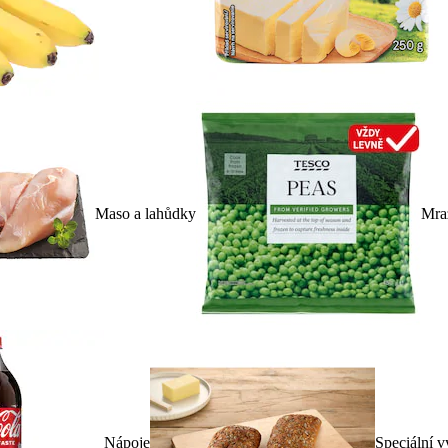
Maso a lahůdky
Mra
Nápoje
Speciální v