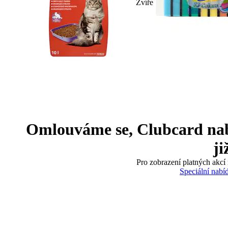
Zvíře
Omlouváme se, Clubcard nabíd
ji
Pro zobrazení platných akcí 
Speciální nabí