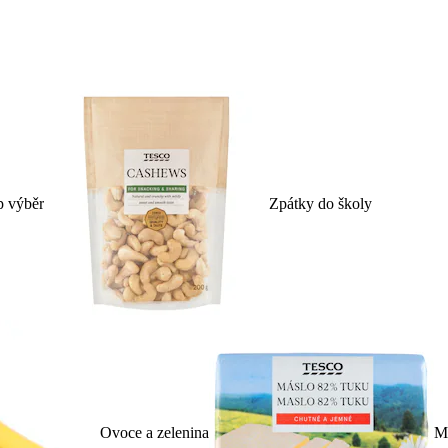
p výběr
Zpátky do školy
Ovoce a zelenina
Ml