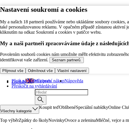
Nastavení soukromí a cookies
My a našich 18 partnerů používáme nebo ukládáme soubory cookies, ab
také personalizovanou reklamu. V opačném případě zůstanou aktivní j
kliknutím na odkaz Soukromí a cookies v patičce webu.
My a naši partneři zpracováváme údaje z následující
Povolením souborů cookies nám umožníte měřit efektivitu zobrazeného o
identifikovat vaše zařízení.
Seznam partnerů.
Přijmout vše
Odmítnout vše
Vlastní nastavení
Přejít na hlavní obsah
Můj první nákup
Nápověda
English
Přeskočit na vyhledávání
Koupit teď
Oblíbené
Speciální nabídky
Online Clu
Všechny kategorie
Top výběr
Zpátky do školy
Novinky
Ovoce a zelenina
Mléčné, vejce a m