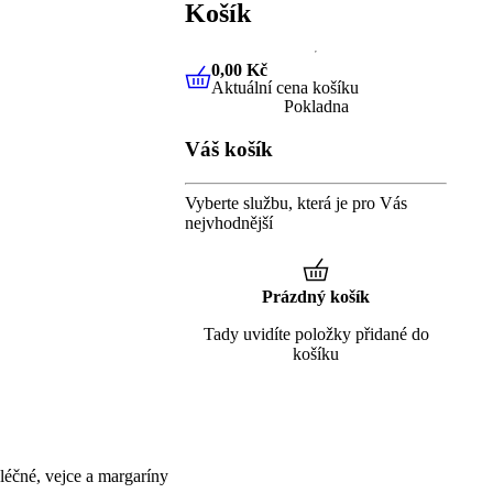
Košík
0,00 Kč
Aktuální cena košíku
0,00 Kč
Aktuální cena košíku
Pokladna
Váš košík
Vyberte službu, která je pro Vás
nejvhodnější
Prázdný košík
Tady uvidíte položky přidané do
košíku
éčné, vejce a margaríny