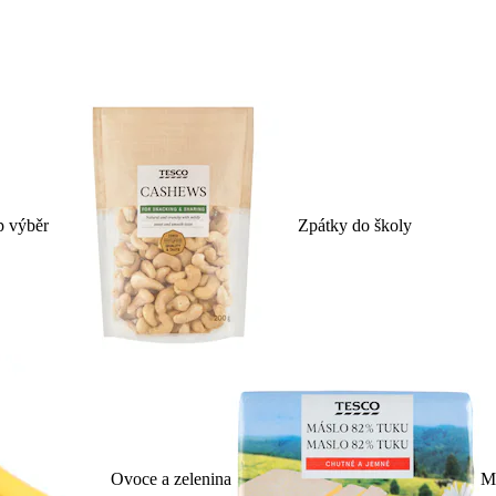
p výběr
Zpátky do školy
Ovoce a zelenina
Ml