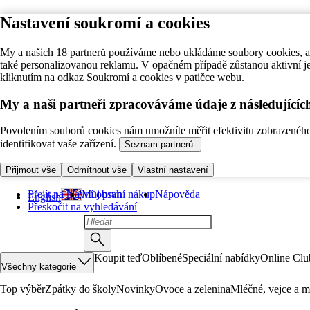
Nastavení soukromí a cookies
My a našich 18 partnerů používáme nebo ukládáme soubory cookies, ab
také personalizovanou reklamu. V opačném případě zůstanou aktivní j
kliknutím na odkaz Soukromí a cookies v patičce webu.
My a naši partneři zpracováváme údaje z následující
Povolením souborů cookies nám umožníte měřit efektivitu zobrazeného o
identifikovat vaše zařízení.
Seznam partnerů.
Přijmout vše
Odmítnout vše
Vlastní nastavení
Přejít na hlavní obsah
Můj první nákup
Nápověda
English
Přeskočit na vyhledávání
Koupit teď
Oblíbené
Speciální nabídky
Online Clu
Všechny kategorie
Top výběr
Zpátky do školy
Novinky
Ovoce a zelenina
Mléčné, vejce a m