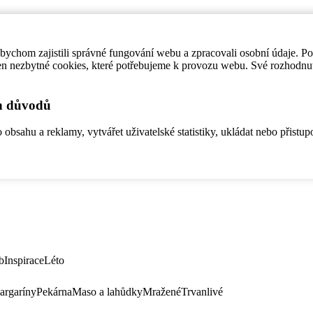
ychom zajistili správné fungování webu a zpracovali osobní údaje. P
en nezbytné cookies, které potřebujeme k provozu webu. Své rozhodnu
ch důvodů
bsahu a reklamy, vytvářet uživatelské statistiky, ukládat nebo přistup
b
Inspirace
Léto
argaríny
Pekárna
Maso a lahůdky
Mražené
Trvanlivé