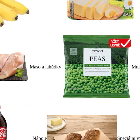
Maso a lahůdky
Mra
Nápoje
Speciální v