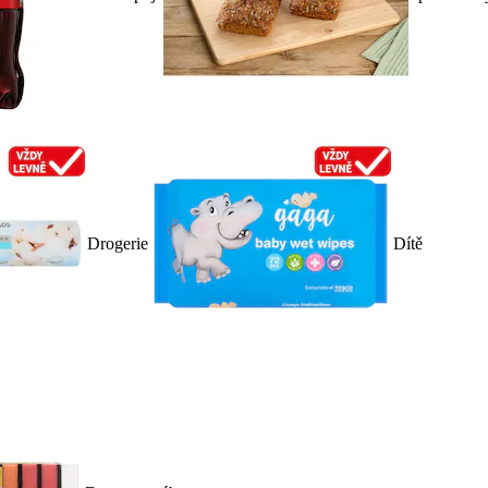
Drogerie
Dítě