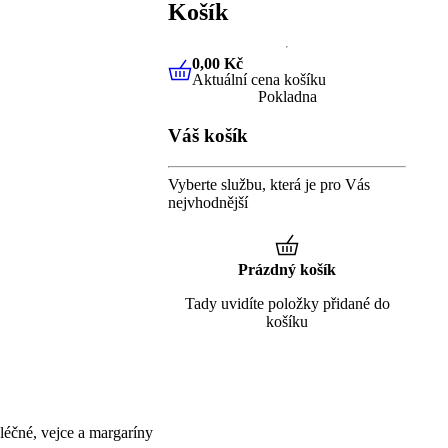
Košík
0,00 Kč
Aktuální cena košíku
0,00 Kč
Aktuální cena košíku
Pokladna
Váš košík
Vyberte službu, která je pro Vás
nejvhodnější
Prázdný košík
Tady uvidíte položky přidané do
košíku
éčné, vejce a margaríny