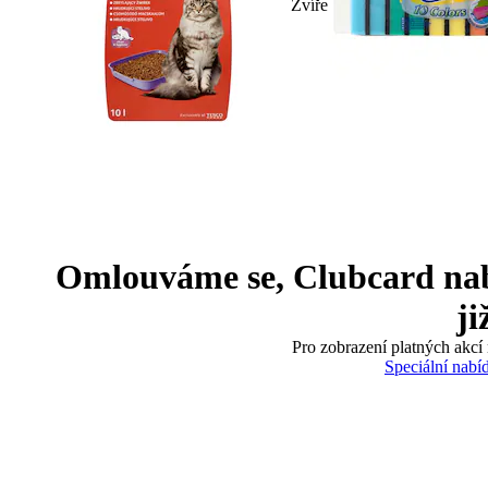
Zvíře
Omlouváme se, Clubcard nabíd
ji
Pro zobrazení platných akcí 
Speciální nabí