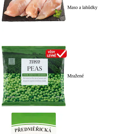
Maso a lahůdky
Mražené