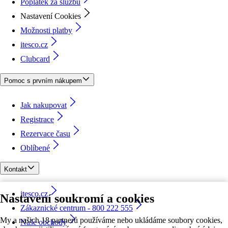
Poplatek za službu
Nastavení Cookies
Možnosti platby
itesco.cz
Clubcard
Pomoc s prvním nákupem
Jak nakupovat
Registrace
Rezervace času
Oblíbené
Kontakt
itesco.cz
Nastavení soukromí a cookies
Zákaznické centrum - 800 222 555
My a našich 18 partnerů používáme nebo ukládáme soubory cookies,
Naše obchody