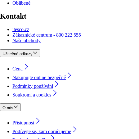
Oblíbené
Kontakt
itesco.cz
Zákaznické centrum - 800 222 555
Naše obchody
Užitečné odkazy
Cena
Nakupujte online bezpečně
Podmínky používání
Soukromí a cookies
O nás
Přístupnost
Podívejte se, kam doručujeme