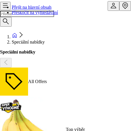
Přejít na hlavní obsah
Přeskočit na vyhledávání
Speciální nabídky
Speciální nabídky
All Offers
Top výběr