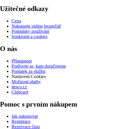
Užitečné odkazy
Cena
Nakupujte online bezpečně
Podmínky používání
Soukromí a cookies
O nás
Přístupnost
Podívejte se, kam doručujeme
Poplatek za službu
Nastavení Cookies
Možnosti platby
itesco.cz
Clubcard
Pomoc s prvním nákupem
Jak nakupovat
Registrace
Rezervace času