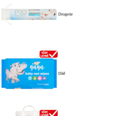
Drogerie
Dítě