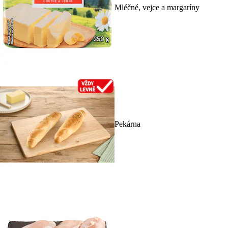
Mléčné, vejce a margaríny
Pekárna