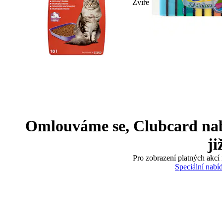
Zvíře
Omlouváme se, Clubcard nabíd
ji
Pro zobrazení platných akcí 
Speciální nabí