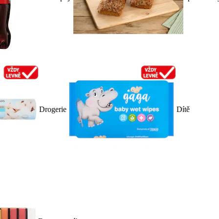
Drogerie
Dítě