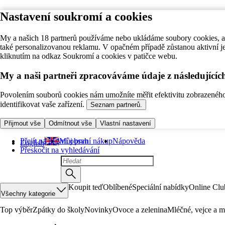
Nastavení soukromí a cookies
My a našich 18 partnerů používáme nebo ukládáme soubory cookies, ab
také personalizovanou reklamu. V opačném případě zůstanou aktivní j
kliknutím na odkaz Soukromí a cookies v patičce webu.
My a naši partneři zpracováváme údaje z následující
Povolením souborů cookies nám umožníte měřit efektivitu zobrazeného o
identifikovat vaše zařízení.
Seznam partnerů.
Přijmout vše
Odmítnout vše
Vlastní nastavení
Přejít na hlavní obsah
Můj první nákup
Nápověda
English
Přeskočit na vyhledávání
Koupit teď
Oblíbené
Speciální nabídky
Online Clu
Všechny kategorie
Top výběr
Zpátky do školy
Novinky
Ovoce a zelenina
Mléčné, vejce a m