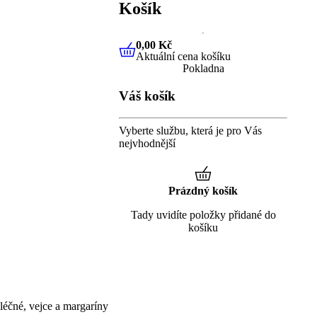
Košík
0,00 Kč
Aktuální cena košíku
0,00 Kč
Aktuální cena košíku
Pokladna
Váš košík
Vyberte službu, která je pro Vás
nejvhodnější
Prázdný košík
Tady uvidíte položky přidané do
košíku
éčné, vejce a margaríny