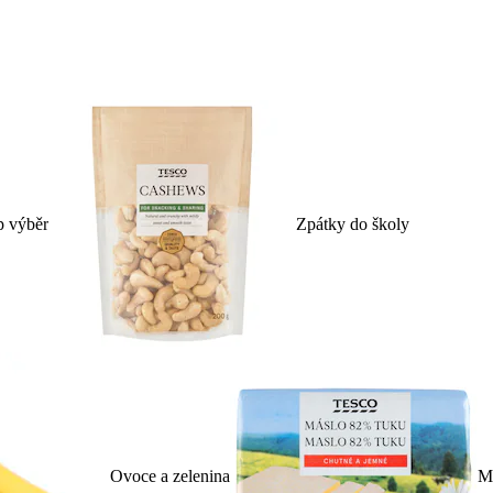
p výběr
Zpátky do školy
Ovoce a zelenina
Ml