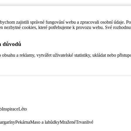
ychom zajistili správné fungování webu a zpracovali osobní údaje. P
en nezbytné cookies, které potřebujeme k provozu webu. Své rozhodnu
ch důvodů
bsahu a reklamy, vytvářet uživatelské statistiky, ukládat nebo přistup
b
Inspirace
Léto
argaríny
Pekárna
Maso a lahůdky
Mražené
Trvanlivé