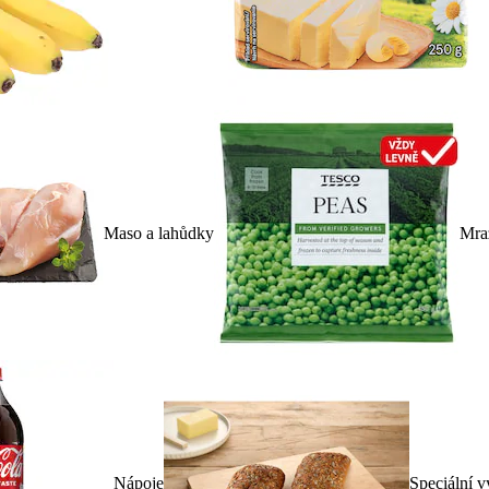
Maso a lahůdky
Mra
Nápoje
Speciální v