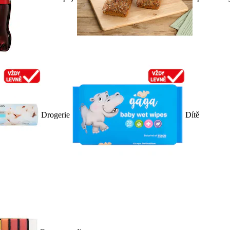
Drogerie
Dítě