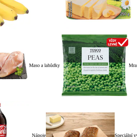
Maso a lahůdky
Mra
Nápoje
Speciální v