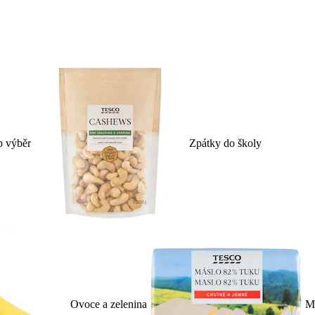
p výběr
Zpátky do školy
Ovoce a zelenina
Ml