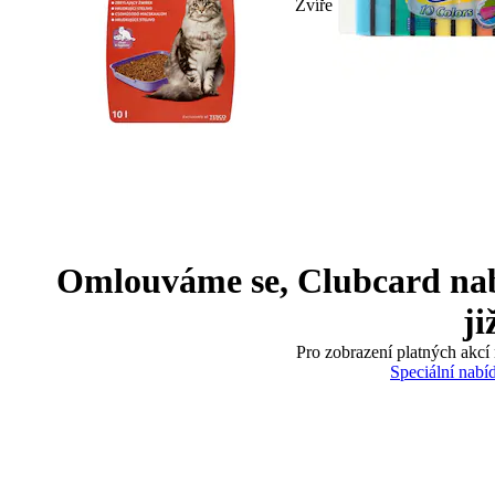
Zvíře
Omlouváme se, Clubcard nabíd
ji
Pro zobrazení platných akcí 
Speciální nabí