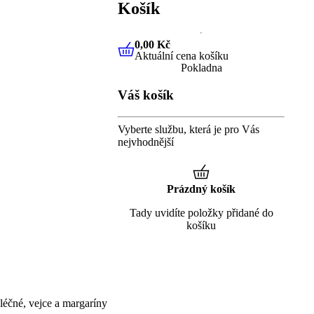
Košík
0,00 Kč
Aktuální cena košíku
0,00 Kč
Aktuální cena košíku
Pokladna
Váš košík
Vyberte službu, která je pro Vás
nejvhodnější
Prázdný košík
Tady uvidíte položky přidané do
košíku
éčné, vejce a margaríny