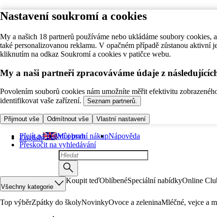
Nastavení soukromí a cookies
My a našich 18 partnerů používáme nebo ukládáme soubory cookies, ab
také personalizovanou reklamu. V opačném případě zůstanou aktivní j
kliknutím na odkaz Soukromí a cookies v patičce webu.
My a naši partneři zpracováváme údaje z následující
Povolením souborů cookies nám umožníte měřit efektivitu zobrazeného o
identifikovat vaše zařízení.
Seznam partnerů.
Přijmout vše
Odmítnout vše
Vlastní nastavení
Přejít na hlavní obsah
Můj první nákup
Nápověda
English
Přeskočit na vyhledávání
Koupit teď
Oblíbené
Speciální nabídky
Online Clu
Všechny kategorie
Top výběr
Zpátky do školy
Novinky
Ovoce a zelenina
Mléčné, vejce a m