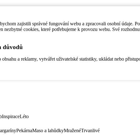
ychom zajistili správné fungování webu a zpracovali osobní údaje. P
en nezbytné cookies, které potřebujeme k provozu webu. Své rozhodnu
ch důvodů
bsahu a reklamy, vytvářet uživatelské statistiky, ukládat nebo přistup
b
Inspirace
Léto
argaríny
Pekárna
Maso a lahůdky
Mražené
Trvanlivé