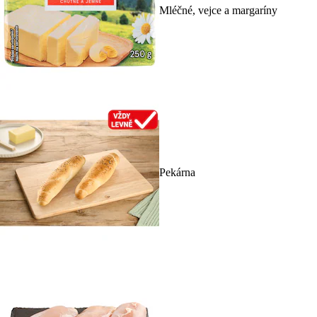
Mléčné, vejce a margaríny
Pekárna