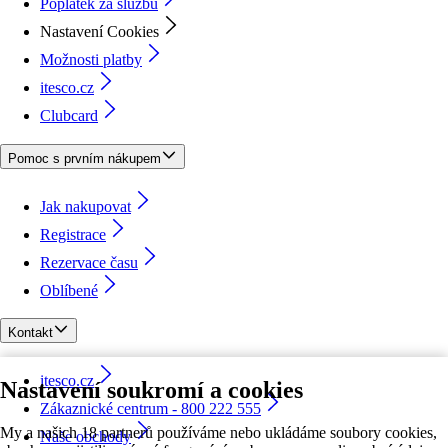
Poplatek za službu
Nastavení Cookies
Možnosti platby
itesco.cz
Clubcard
Pomoc s prvním nákupem
Jak nakupovat
Registrace
Rezervace času
Oblíbené
Kontakt
itesco.cz
Nastavení soukromí a cookies
Zákaznické centrum - 800 222 555
My a našich 18 partnerů používáme nebo ukládáme soubory cookies,
Naše obchody