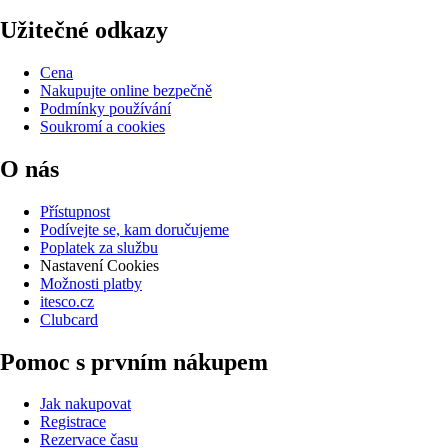
Užitečné odkazy
Cena
Nakupujte online bezpečně
Podmínky používání
Soukromí a cookies
O nás
Přístupnost
Podívejte se, kam doručujeme
Poplatek za službu
Nastavení Cookies
Možnosti platby
itesco.cz
Clubcard
Pomoc s prvním nákupem
Jak nakupovat
Registrace
Rezervace času