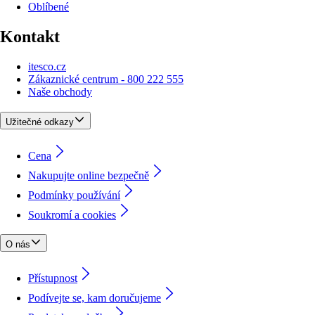
Oblíbené
Kontakt
itesco.cz
Zákaznické centrum - 800 222 555
Naše obchody
Užitečné odkazy
Cena
Nakupujte online bezpečně
Podmínky používání
Soukromí a cookies
O nás
Přístupnost
Podívejte se, kam doručujeme