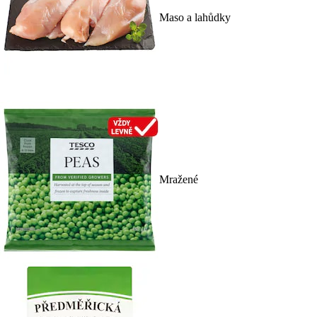
Maso a lahůdky
Mražené