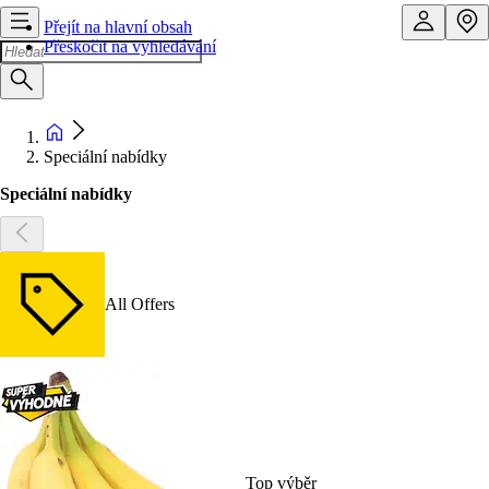
Přejít na hlavní obsah
Přeskočit na vyhledávání
Speciální nabídky
Speciální nabídky
All Offers
Top výběr