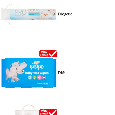
Drogerie
Dítě