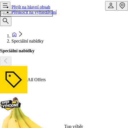
Přejít na hlavní obsah
Přeskočit na vyhledávání
Speciální nabídky
Speciální nabídky
All Offers
Top výběr