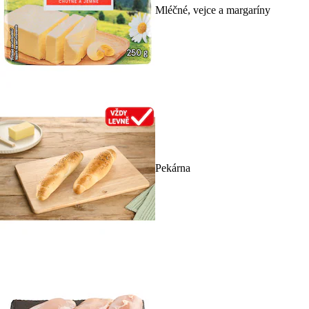
Mléčné, vejce a margaríny
Pekárna