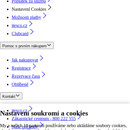
Poplatek za službu
Nastavení Cookies
Možnosti platby
itesco.cz
Clubcard
Pomoc s prvním nákupem
Jak nakupovat
Registrace
Rezervace času
Oblíbené
Kontakt
itesco.cz
Nastavení soukromí a cookies
Zákaznické centrum - 800 222 555
My a našich 18 partnerů používáme nebo ukládáme soubory cookies,
Naše obchody