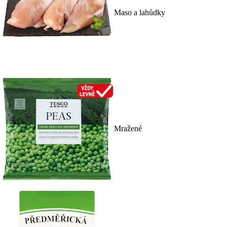
Maso a lahůdky
Mražené