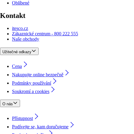
Oblíbené
Kontakt
itesco.cz
Zákaznické centrum - 800 222 555
Naše obchody
Užitečné odkazy
Cena
Nakupujte online bezpečně
Podmínky používání
Soukromí a cookies
O nás
Přístupnost
Podívejte se, kam doručujeme