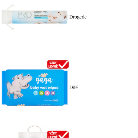
Drogerie
Dítě