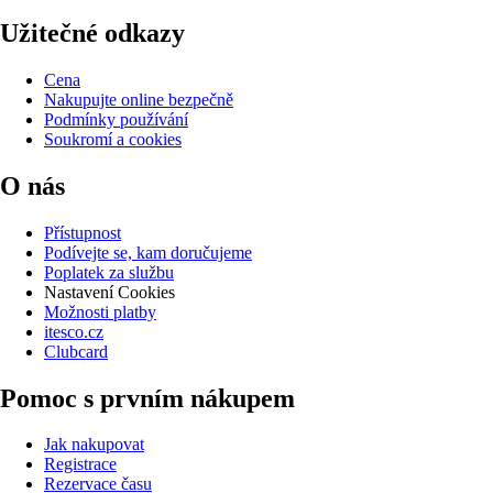
Užitečné odkazy
Cena
Nakupujte online bezpečně
Podmínky používání
Soukromí a cookies
O nás
Přístupnost
Podívejte se, kam doručujeme
Poplatek za službu
Nastavení Cookies
Možnosti platby
itesco.cz
Clubcard
Pomoc s prvním nákupem
Jak nakupovat
Registrace
Rezervace času