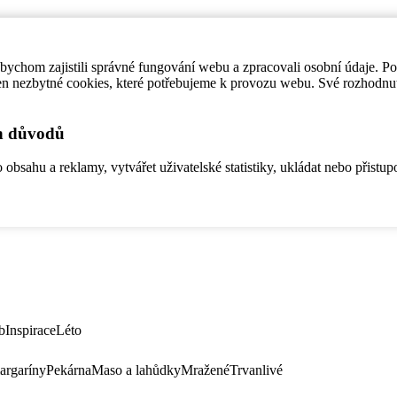
ychom zajistili správné fungování webu a zpracovali osobní údaje. P
en nezbytné cookies, které potřebujeme k provozu webu. Své rozhodnu
ch důvodů
bsahu a reklamy, vytvářet uživatelské statistiky, ukládat nebo přistup
b
Inspirace
Léto
argaríny
Pekárna
Maso a lahůdky
Mražené
Trvanlivé