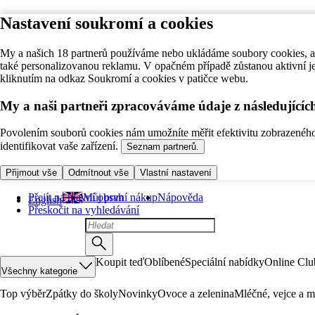
Nastavení soukromí a cookies
My a našich 18 partnerů používáme nebo ukládáme soubory cookies, ab
také personalizovanou reklamu. V opačném případě zůstanou aktivní j
kliknutím na odkaz Soukromí a cookies v patičce webu.
My a naši partneři zpracováváme údaje z následující
Povolením souborů cookies nám umožníte měřit efektivitu zobrazeného o
identifikovat vaše zařízení.
Seznam partnerů.
Přijmout vše
Odmítnout vše
Vlastní nastavení
Přejít na hlavní obsah
Můj první nákup
Nápověda
English
Přeskočit na vyhledávání
Koupit teď
Oblíbené
Speciální nabídky
Online Clu
Všechny kategorie
Top výběr
Zpátky do školy
Novinky
Ovoce a zelenina
Mléčné, vejce a m