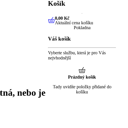
Košík
0,00 Kč
Aktuální cena košíku
0,00 Kč
Aktuální cena košíku
Pokladna
Váš košík
Vyberte službu, která je pro Vás
nejvhodnější
Prázdný košík
Tady uvidíte položky přidané do
tná, nebo je
košíku