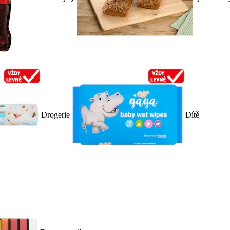
Drogerie
Dítě