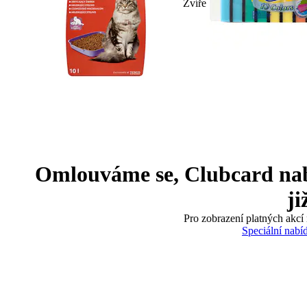
Zvíře
Omlouváme se, Clubcard nabíd
ji
Pro zobrazení platných akcí 
Speciální nabí