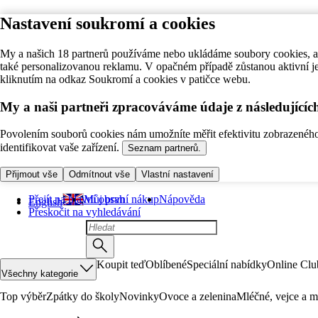
Nastavení soukromí a cookies
My a našich 18 partnerů používáme nebo ukládáme soubory cookies, ab
také personalizovanou reklamu. V opačném případě zůstanou aktivní j
kliknutím na odkaz Soukromí a cookies v patičce webu.
My a naši partneři zpracováváme údaje z následující
Povolením souborů cookies nám umožníte měřit efektivitu zobrazeného o
identifikovat vaše zařízení.
Seznam partnerů.
Přijmout vše
Odmítnout vše
Vlastní nastavení
Přejít na hlavní obsah
Můj první nákup
Nápověda
English
Přeskočit na vyhledávání
Koupit teď
Oblíbené
Speciální nabídky
Online Clu
Všechny kategorie
Top výběr
Zpátky do školy
Novinky
Ovoce a zelenina
Mléčné, vejce a m