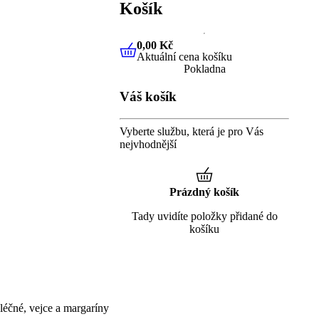
Košík
0,00 Kč
Aktuální cena košíku
0,00 Kč
Aktuální cena košíku
Pokladna
Váš košík
Vyberte službu, která je pro Vás
nejvhodnější
Prázdný košík
Tady uvidíte položky přidané do
košíku
éčné, vejce a margaríny