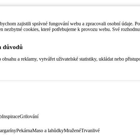
ychom zajistili správné fungování webu a zpracovali osobní údaje. P
en nezbytné cookies, které potřebujeme k provozu webu. Své rozhodnu
ch důvodů
bsahu a reklamy, vytvářet uživatelské statistiky, ukládat nebo přistup
b
Inspirace
Grilování
argaríny
Pekárna
Maso a lahůdky
Mražené
Trvanlivé