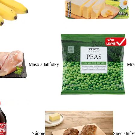
Maso a lahůdky
Mra
Nápoje
Speciální v