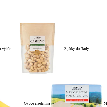
p výběr
Zpátky do školy
Ovoce a zelenina
Ml