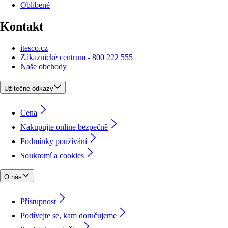
Oblíbené
Kontakt
itesco.cz
Zákaznické centrum - 800 222 555
Naše obchody
Užitečné odkazy
Cena
Nakupujte online bezpečně
Podmínky používání
Soukromí a cookies
O nás
Přístupnost
Podívejte se, kam doručujeme