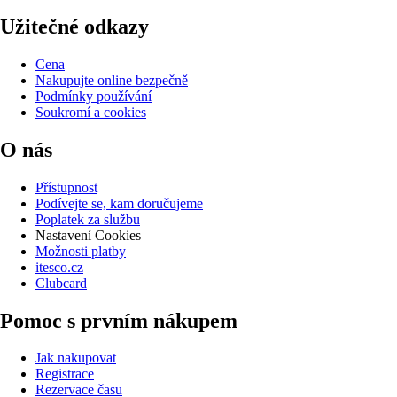
Užitečné odkazy
Cena
Nakupujte online bezpečně
Podmínky používání
Soukromí a cookies
O nás
Přístupnost
Podívejte se, kam doručujeme
Poplatek za službu
Nastavení Cookies
Možnosti platby
itesco.cz
Clubcard
Pomoc s prvním nákupem
Jak nakupovat
Registrace
Rezervace času