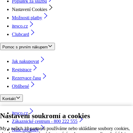
Poplatek za službu
Nastavení Cookies
Možnosti platby
itesco.cz
Clubcard
Pomoc s prvním nákupem
Jak nakupovat
Registrace
Rezervace času
Oblíbené
Kontakt
itesco.cz
Nastavení soukromí a cookies
Zákaznické centrum - 800 222 555
My a našich 18 partnerů používáme nebo ukládáme soubory cookies,
Naše obchody