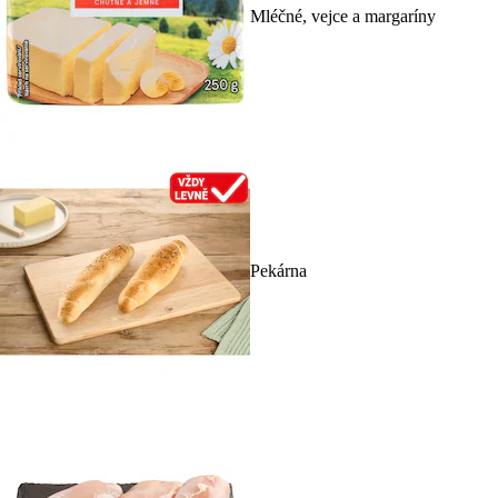
Mléčné, vejce a margaríny
Pekárna