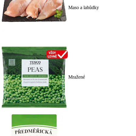
Maso a lahůdky
Mražené