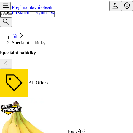
Přejít na hlavní obsah
Přeskočit na vyhledávání
Speciální nabídky
Speciální nabídky
All Offers
Top výběr