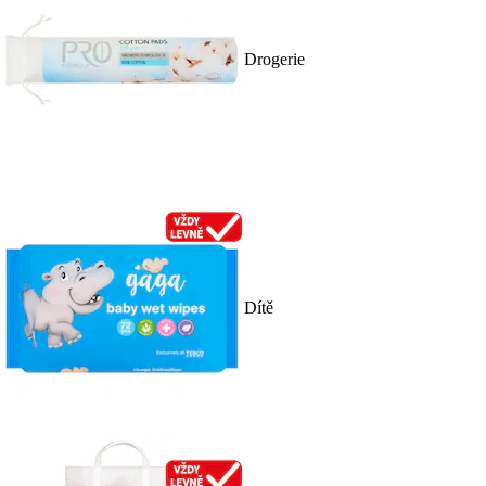
Drogerie
Dítě