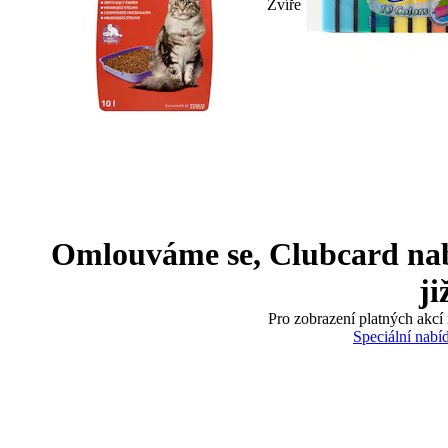
Zvíře
Omlouváme se, Clubcard nabíd
ji
Pro zobrazení platných akcí 
Speciální nabí