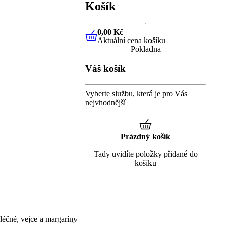
Košík
0,00 Kč
Aktuální cena košíku
0,00 Kč
Aktuální cena košíku
Pokladna
Váš košík
Vyberte službu, která je pro Vás
nejvhodnější
Prázdný košík
Tady uvidíte položky přidané do
košíku
éčné, vejce a margaríny