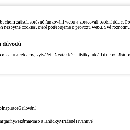
ychom zajistili správné fungování webu a zpracovali osobní údaje. P
en nezbytné cookies, které potřebujeme k provozu webu. Své rozhodnu
ch důvodů
bsahu a reklamy, vytvářet uživatelské statistiky, ukládat nebo přistup
b
Inspirace
Grilování
argaríny
Pekárna
Maso a lahůdky
Mražené
Trvanlivé