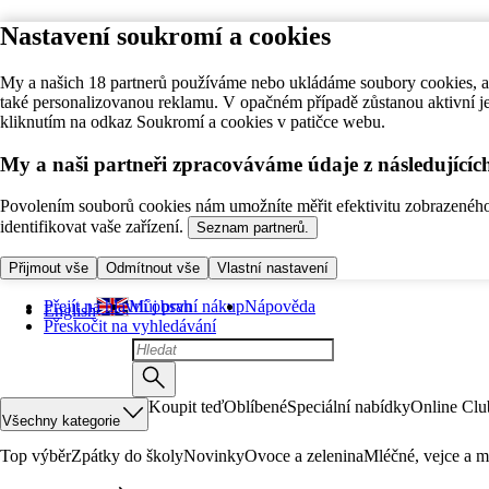
Nastavení soukromí a cookies
My a našich 18 partnerů používáme nebo ukládáme soubory cookies, ab
také personalizovanou reklamu. V opačném případě zůstanou aktivní j
kliknutím na odkaz Soukromí a cookies v patičce webu.
My a naši partneři zpracováváme údaje z následující
Povolením souborů cookies nám umožníte měřit efektivitu zobrazeného o
identifikovat vaše zařízení.
Seznam partnerů.
Přijmout vše
Odmítnout vše
Vlastní nastavení
Přejít na hlavní obsah
Můj první nákup
Nápověda
English
Přeskočit na vyhledávání
Koupit teď
Oblíbené
Speciální nabídky
Online Clu
Všechny kategorie
Top výběr
Zpátky do školy
Novinky
Ovoce a zelenina
Mléčné, vejce a m