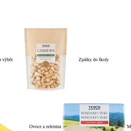
p výběr
Zpátky do školy
Ovoce a zelenina
Ml