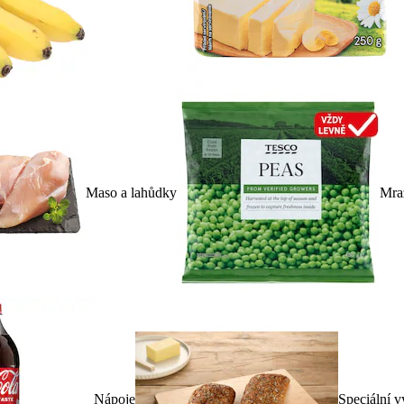
Maso a lahůdky
Mra
Nápoje
Speciální v