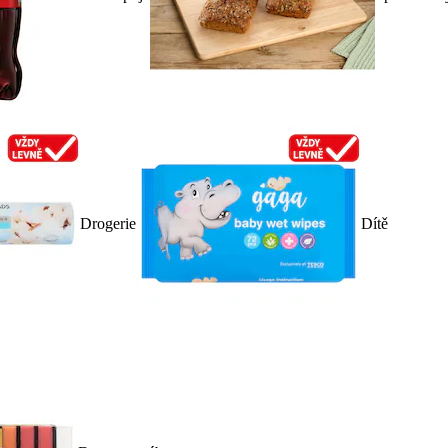
Drogerie
Dítě