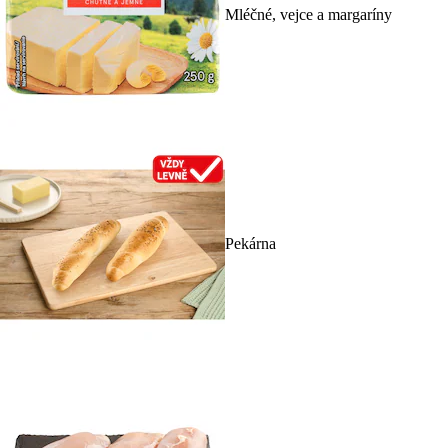
Mléčné, vejce a margaríny
Pekárna