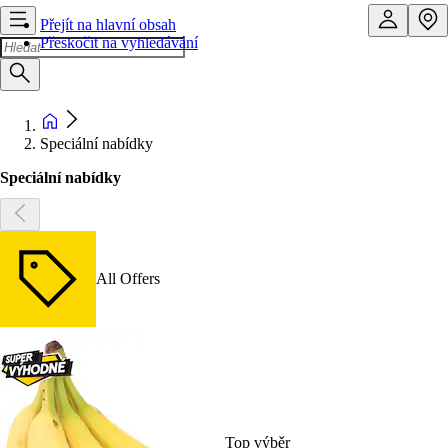
Přejít na hlavní obsah
Přeskočit na vyhledávání
Speciální nabídky
Speciální nabídky
All Offers
Top výběr