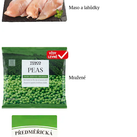
Maso a lahůdky
Mražené