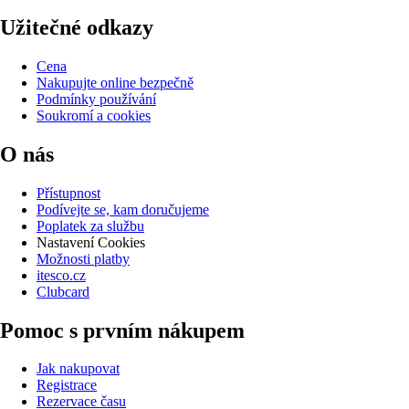
Užitečné odkazy
Cena
Nakupujte online bezpečně
Podmínky používání
Soukromí a cookies
O nás
Přístupnost
Podívejte se, kam doručujeme
Poplatek za službu
Nastavení Cookies
Možnosti platby
itesco.cz
Clubcard
Pomoc s prvním nákupem
Jak nakupovat
Registrace
Rezervace času