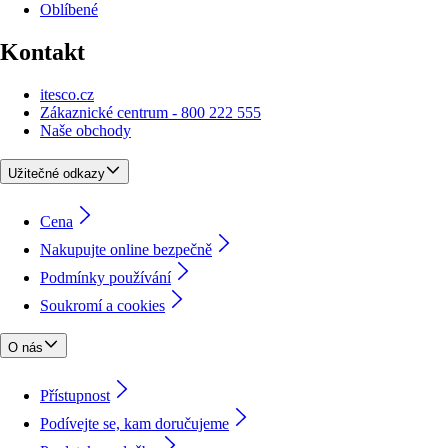
Oblíbené
Kontakt
itesco.cz
Zákaznické centrum - 800 222 555
Naše obchody
Užitečné odkazy
Cena
Nakupujte online bezpečně
Podmínky používání
Soukromí a cookies
O nás
Přístupnost
Podívejte se, kam doručujeme