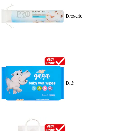
Drogerie
Dítě