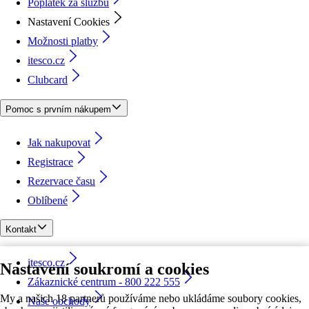
Poplatek za službu
Nastavení Cookies
Možnosti platby
itesco.cz
Clubcard
Pomoc s prvním nákupem
Jak nakupovat
Registrace
Rezervace času
Oblíbené
Kontakt
itesco.cz
Nastavení soukromí a cookies
Zákaznické centrum - 800 222 555
My a našich 18 partnerů používáme nebo ukládáme soubory cookies,
Naše obchody