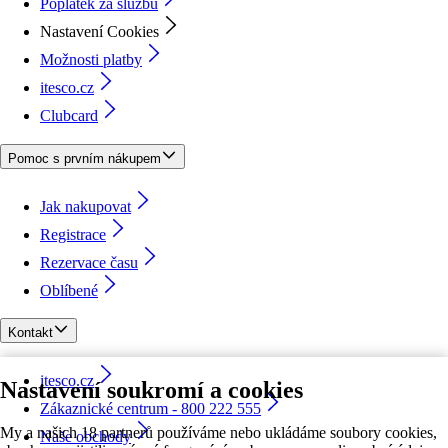
Poplatek za službu
Nastavení Cookies
Možnosti platby
itesco.cz
Clubcard
Pomoc s prvním nákupem
Jak nakupovat
Registrace
Rezervace času
Oblíbené
Kontakt
itesco.cz
Nastavení soukromí a cookies
Zákaznické centrum - 800 222 555
My a našich 18 partnerů používáme nebo ukládáme soubory cookies,
Naše obchody