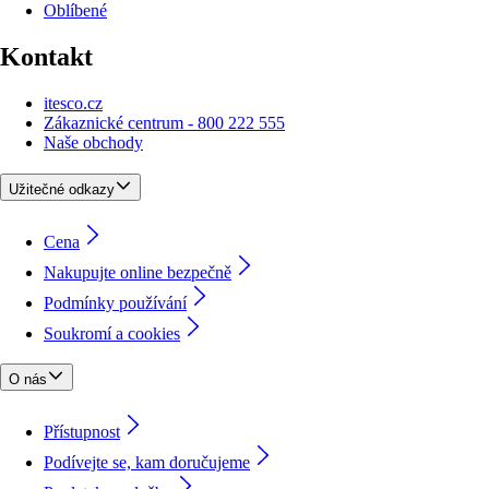
Oblíbené
Kontakt
itesco.cz
Zákaznické centrum - 800 222 555
Naše obchody
Užitečné odkazy
Cena
Nakupujte online bezpečně
Podmínky používání
Soukromí a cookies
O nás
Přístupnost
Podívejte se, kam doručujeme