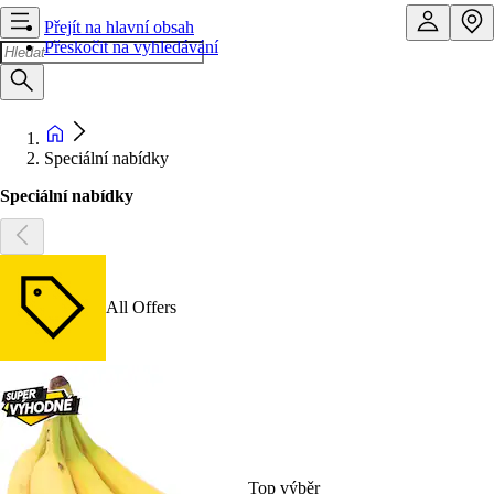
Přejít na hlavní obsah
Přeskočit na vyhledávání
Speciální nabídky
Speciální nabídky
All Offers
Top výběr