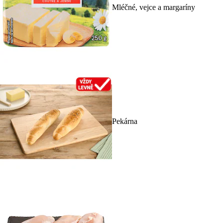
Mléčné, vejce a margaríny
Pekárna