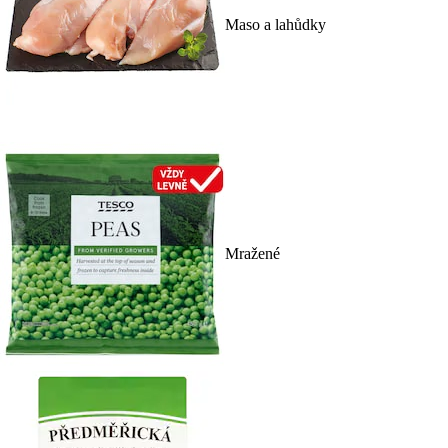
Maso a lahůdky
Mražené