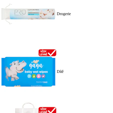
Drogerie
Dítě