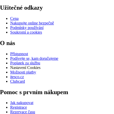
Užitečné odkazy
Cena
Nakupujte online bezpečně
Podmínky používání
Soukromí a cookies
O nás
Přístupnost
Podívejte se, kam doručujeme
Poplatek za službu
Nastavení Cookies
Možnosti platby
itesco.cz
Clubcard
Pomoc s prvním nákupem
Jak nakupovat
Registrace
Rezervace času