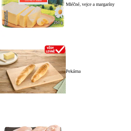
Mléčné, vejce a margaríny
Pekárna