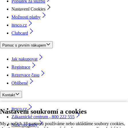
Poplatek za službu
Nastavení Cookies
Možnosti platby
itesco.cz
Clubcard
Pomoc s prvním nákupem
Jak nakupovat
Registrace
Rezervace času
Oblíbené
Kontakt
itesco.cz
Nastavení soukromí a cookies
Zákaznické centrum - 800 222 555
My a našich 18 partnerů používáme nebo ukládáme soubory cookies,
Naše obchody