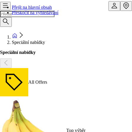
Přejít na hlavní obsah
Přeskočit na vyhledávání
Speciální nabídky
Speciální nabídky
All Offers
Top výběr