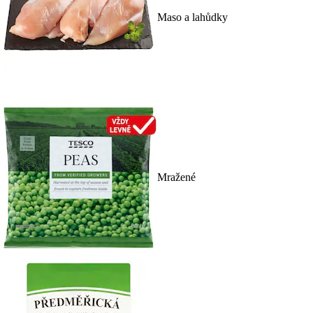
Maso a lahůdky
Mražené