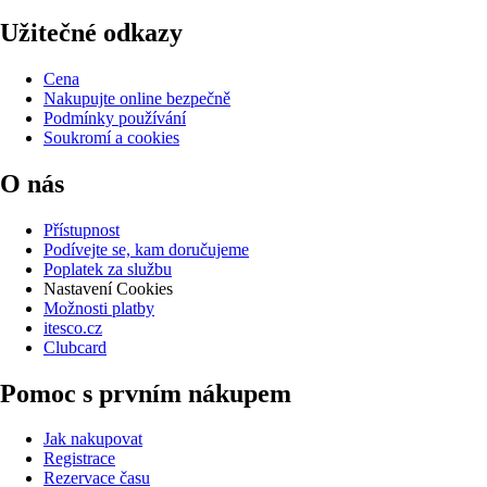
Užitečné odkazy
Cena
Nakupujte online bezpečně
Podmínky používání
Soukromí a cookies
O nás
Přístupnost
Podívejte se, kam doručujeme
Poplatek za službu
Nastavení Cookies
Možnosti platby
itesco.cz
Clubcard
Pomoc s prvním nákupem
Jak nakupovat
Registrace
Rezervace času