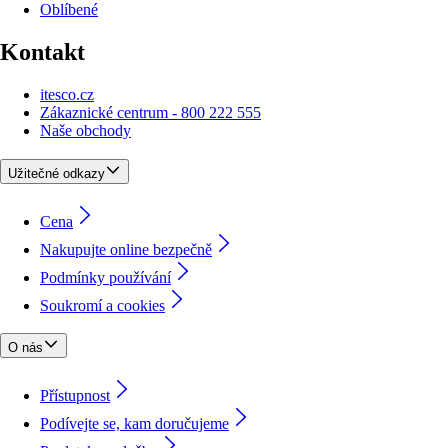
Oblíbené
Kontakt
itesco.cz
Zákaznické centrum - 800 222 555
Naše obchody
Užitečné odkazy
Cena
Nakupujte online bezpečně
Podmínky používání
Soukromí a cookies
O nás
Přístupnost
Podívejte se, kam doručujeme