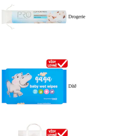
Drogerie
Dítě